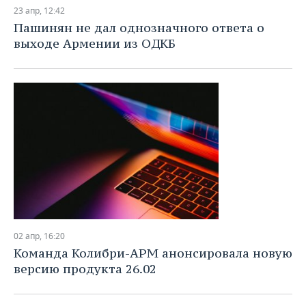
НЕФТЕХИМИЯ
23 апр, 12:42
РОЗНИЧНАЯ ТОРГОВЛЯ
НОВОСТИ ТЕХНОЛОГИЙ
МЕРОПРИЯТИЯ
Пашинян не дал однозначного ответа о
НЕФТЬ
выходе Армении из ОДКБ
ТРАНСПОРТ
IT
НОВОСТИ МЕРОПРИЯТИЙ
СПОРТ
ОПК
УСЛУГИ
МЕДИА
ВЫЕЗДНАЯ РЕДАКЦИЯ
НОВОСТИ СПОРТА
ОБЩЕСТВО
ЭНЕРГЕТИКА
ТЕЛЕКОММУНИКАЦИИ
БИЗНЕС-БРАНЧИ
ФУТБОЛ
НОВОСТИ ОБЩЕСТВА
ФОТОГАЛЕРЕЯ
ONLINE-КОНФЕРЕНЦИИ
ХОККЕЙ
ВЛАСТЬ
СЮЖЕТЫ
ОТКРЫТАЯ ЛЕКЦИЯ
БАСКЕТБОЛ
ИНФРАСТРУКТУРА
СПРАВОЧНИК
ВОЛЕЙБОЛ
ИСТОРИЯ
СПИСОК ПЕРСОН
ПОЛНАЯ ВЕРСИЯ
02 апр, 16:20
КИБЕРСПОРТ
КУЛЬТУРА
СПИСОК КОМПАНИЙ
Команда Колибри-АРМ анонсировала новую
версию продукта 26.02
ФИГУРНОЕ КАТАНИЕ
МЕДИЦИНА