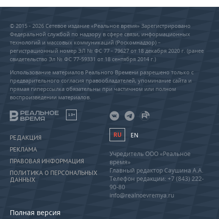
© 2015 - 2026 Сетевое издание «Реальное время» Зарегистрировано
Федеральной службой по надзору в сфере связи, информационных
технологий и массовых коммуникаций (Роскомнадзор) –
регистрационный номер ЭЛ № ФС 77 - 79627 от 18 декабря 2020 г. (ранее
свидетельство Эл № ФС 77-59331 от 18 сентября 2014 г.)
Использование материалов Реального Времени разрешено только с
предварительного согласия правообладателей, упоминание сайта и
прямая гиперссылка обязательны при частичном или полном
воспроизведении материалов.
18+
RU
EN
РЕДАКЦИЯ
РЕКЛАМА
Учредитель ООО «Реальное
ПРАВОВАЯ ИНФОРМАЦИЯ
время»
Главный редактор Саушина А.А.
ПОЛИТИКА О ПЕРСОНАЛЬНЫХ
Телефон редакции: +7 (843) 222-
ДАННЫХ
90-80
info@realnoevremya.ru
Полная версия