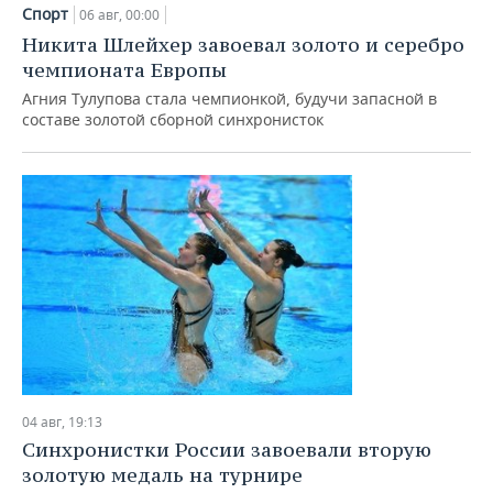
НЕФТЕХИМИЯ
Спорт
06 авг, 00:00
РОЗНИЧНАЯ ТОРГОВЛЯ
НОВОСТИ ТЕХНОЛОГИЙ
МЕРОПРИЯТИЯ
Никита Шлейхер завоевал золото и серебро
НЕФТЬ
чемпионата Европы
ТРАНСПОРТ
IT
НОВОСТИ МЕРОПРИЯТИЙ
СПОРТ
Агния Тулупова стала чемпионкой, будучи запасной в
ОПК
составе золотой сборной синхронисток
УСЛУГИ
МЕДИА
ВЫЕЗДНАЯ РЕДАКЦИЯ
НОВОСТИ СПОРТА
ОБЩЕСТВО
ЭНЕРГЕТИКА
ТЕЛЕКОММУНИКАЦИИ
БИЗНЕС-БРАНЧИ
ФУТБОЛ
НОВОСТИ ОБЩЕСТВА
ФОТОГАЛЕРЕЯ
ONLINE-КОНФЕРЕНЦИИ
ХОККЕЙ
ВЛАСТЬ
СЮЖЕТЫ
ОТКРЫТАЯ ЛЕКЦИЯ
БАСКЕТБОЛ
ИНФРАСТРУКТУРА
СПРАВОЧНИК
ВОЛЕЙБОЛ
ИСТОРИЯ
СПИСОК ПЕРСОН
ПОЛНАЯ ВЕРСИЯ
КИБЕРСПОРТ
КУЛЬТУРА
СПИСОК КОМПАНИЙ
04 авг, 19:13
ФИГУРНОЕ КАТАНИЕ
МЕДИЦИНА
Синхронистки России завоевали вторую
золотую медаль на турнире