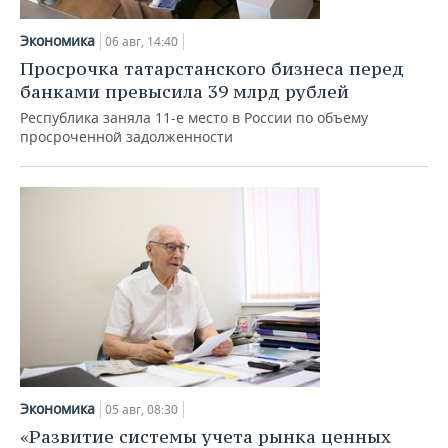
НЕФТЕХИМИЯ
РОЗНИЧНАЯ ТОРГОВЛЯ
НОВОСТИ ТЕХНОЛОГИЙ
МЕРОПРИЯТИЯ
Экономика
06 авг, 14:40
НЕФТЬ
Просрочка татарстанского бизнеса перед
ТРАНСПОРТ
IT
НОВОСТИ МЕРОПРИЯТИЙ
СПОРТ
банками превысила 39 млрд рублей
ОПК
Республика заняла 11-е место в России по объему
УСЛУГИ
МЕДИА
ВЫЕЗДНАЯ РЕДАКЦИЯ
НОВОСТИ СПОРТА
ОБЩЕСТВО
просроченной задолженности
ЭНЕРГЕТИКА
ТЕЛЕКОММУНИКАЦИИ
БИЗНЕС-БРАНЧИ
ФУТБОЛ
НОВОСТИ ОБЩЕСТВА
ФОТОГАЛЕРЕЯ
ONLINE-КОНФЕРЕНЦИИ
ХОККЕЙ
ВЛАСТЬ
СЮЖЕТЫ
ОТКРЫТАЯ ЛЕКЦИЯ
БАСКЕТБОЛ
ИНФРАСТРУКТУРА
СПРАВОЧНИК
ВОЛЕЙБОЛ
ИСТОРИЯ
СПИСОК ПЕРСОН
ПОЛНАЯ ВЕРСИЯ
КИБЕРСПОРТ
КУЛЬТУРА
СПИСОК КОМПАНИЙ
ФИГУРНОЕ КАТАНИЕ
МЕДИЦИНА
Экономика
05 авг, 08:30
«Развитие системы учета рынка ценных