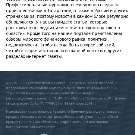
Профессиональные журналисты ежедневно следят за
происшествиями в Татарстане, а также в России и других
странах мира, поэтому новости в каждом блоке регулярно
обновляются. У нас вы найдете статьи, которые
расскажут о последних изменениях о «дом под ключ в
области». Кроме того на нашем портале представлены
обзоры мирового финансового рынка, политики,
недвижимости. Чтобы всегда быть в курсе событий,
читайте «горячие» новости в главной ленте и в других
разделах интернет-газеты.
© 2015 - 2026 Сетевое издание «Реальное время» Зарегистрировано
Федеральной службой по надзору в сфере связи, информационных
технологий и массовых коммуникаций (Роскомнадзор) –
регистрационный номер ЭЛ № ФС 77 - 79627 от 18 декабря 2020 г. (ранее
свидетельство Эл № ФС 77-59331 от 18 сентября 2014 г.)
Использование материалов Реального Времени разрешено только с
предварительного согласия правообладателей, упоминание сайта и
прямая гиперссылка обязательны при частичном или полном
воспроизведении материалов.