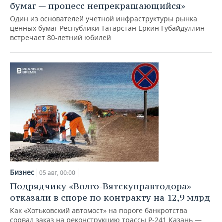
ВОДНЫЕ ВИДЫ СПОРТА
ОБРАЗОВАНИЕ
бумаг — процесс непрекращающийся»
Один из основателей учетной инфраструктуры рынка
ХОККЕЙ С МЯЧОМ
ПРОИСШЕСТВИЯ
ценных бумаг Республики Татарстан Еркин Губайдуллин
встречает 80-летний юбилей
Бизнес
05 авг, 00:00
Подрядчику «Волго-Вятскуправтодора»
отказали в споре по контракту на 12,9 млрд
Как «Хотьковский автомост» на пороге банкротства
сорвал заказ на реконструкцию трассы Р‑241 Казань —