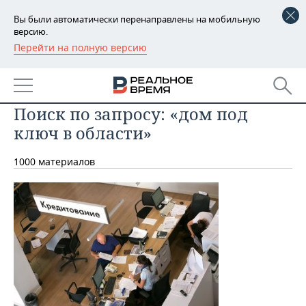
Вы были автоматически перенаправлены на мобильную
версию.
Перейти на полную версию
РЕГИОНЫ
БАШКОРТОСТАН
НОВОСТИ
Поиск по запросу: «дом под
ТАТАРСТАН
АНАЛИТИКА
ключ в области»
УДМУРТИЯ
НОВОСТИ АНАЛИТИКИ
ЭКОНОМИКА
1000 материалов
ДЕКЛАРАЦИИ О ДОХОДАХ
НОВОСТИ ЭКОНОМИКИ
ПРОМЫШЛЕННОСТЬ
КОРОЛИ ГОСЗАКАЗА ПФО
ФИНАНСЫ
НОВОСТИ
НЕДВИЖИМОСТЬ
ПРОМЫШЛЕННОСТИ
ВУЗЫ ТАТАРСТАНА
БАНКИ
НОВОСТИ НЕДВИЖИМОСТИ
АВТО
АГРОПРОМ
КОМУ ПРИНАДЛЕЖАТ
БЮДЖЕТ
НОВОСТИ АВТО
БИЗНЕС
ТОРГОВЫЕ ЦЕНТРЫ
МАШИНОСТРОЕНИЕ
ТАТАРСТАНА
ИНВЕСТИЦИИ
НОВОСТИ БИЗНЕСА
ТЕХНОЛОГИИ