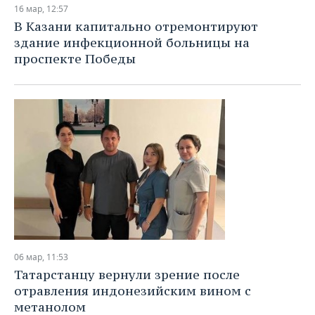
ВОДНЫЕ ВИДЫ СПОРТА
ОБРАЗОВАНИЕ
16 мар, 12:57
В Казани капитально отремонтируют
ХОККЕЙ С МЯЧОМ
ПРОИСШЕСТВИЯ
здание инфекционной больницы на
проспекте Победы
06 мар, 11:53
Татарстанцу вернули зрение после
отравления индонезийским вином с
метанолом