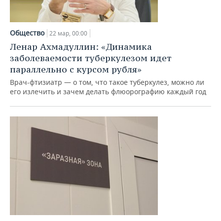
НЕФТЕХИМИЯ
РОЗНИЧНАЯ ТОРГОВЛЯ
НОВОСТИ ТЕХНОЛОГИЙ
МЕРОПРИЯТИЯ
НЕФТЬ
Общество
22 мар, 00:00
ТРАНСПОРТ
IT
НОВОСТИ МЕРОПРИЯТИЙ
СПОРТ
Ленар Ахмадуллин: «Динамика
ОПК
заболеваемости туберкулезом идет
УСЛУГИ
МЕДИА
ВЫЕЗДНАЯ РЕДАКЦИЯ
НОВОСТИ СПОРТА
ОБЩЕСТВО
параллельно с курсом рубля»
ЭНЕРГЕТИКА
Врач-фтизиатр — о том, что такое туберкулез, можно ли
ТЕЛЕКОММУНИКАЦИИ
БИЗНЕС-БРАНЧИ
ФУТБОЛ
НОВОСТИ ОБЩЕСТВА
ФОТОГАЛЕРЕЯ
его излечить и зачем делать флюорографию каждый год
ONLINE-КОНФЕРЕНЦИИ
ХОККЕЙ
ВЛАСТЬ
СЮЖЕТЫ
ОТКРЫТАЯ ЛЕКЦИЯ
БАСКЕТБОЛ
ИНФРАСТРУКТУРА
СПРАВОЧНИК
ВОЛЕЙБОЛ
ИСТОРИЯ
СПИСОК ПЕРСОН
ПОЛНАЯ ВЕРСИЯ
КИБЕРСПОРТ
КУЛЬТУРА
СПИСОК КОМПАНИЙ
ФИГУРНОЕ КАТАНИЕ
МЕДИЦИНА