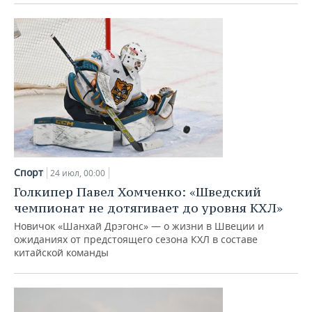
ВОДНЫЕ ВИДЫ СПОРТА
ОБРАЗОВАНИЕ
ХОККЕЙ С МЯЧОМ
ПРОИСШЕСТВИЯ
Спорт
24 июл, 00:00
Голкипер Павел Хомченко: «Шведский
чемпионат не дотягивает до уровня КХЛ»
Новичок «Шанхай Дрэгонс» — о жизни в Швеции и
ожиданиях от предстоящего сезона КХЛ в составе
китайской команды