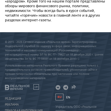
«аэродром». Кроме того на нашем портале представлены
обзоры мирового финансового рынка, политики,
недвижимости. Чтобы всегда быть в курсе событий,
читайте «горячие» новости в главной ленте и в других
разделах интернет-газеты.
© 2015 - 2026 Сетевое издание «Реальное время» Зарегистрировано
Федеральной службой по надзору в сфере связи, информационных
технологий и массовых коммуникаций (Роскомнадзор) –
регистрационный номер ЭЛ № ФС 77 - 79627 от 18 декабря 2020 г. (ранее
свидетельство Эл № ФС 77-59331 от 18 сентября 2014 г.)
Использование материалов Реального Времени разрешено только с
предварительного согласия правообладателей, упоминание сайта и
прямая гиперссылка обязательны при частичном или полном
воспроизведении материалов.
18+
RU
EN
РЕДАКЦИЯ
РЕКЛАМА
Учредитель ООО «Реальное
ПРАВОВАЯ ИНФОРМАЦИЯ
время»