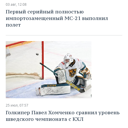
НЕФТЕХИМИЯ
03 авг, 12:08
РОЗНИЧНАЯ ТОРГОВЛЯ
НОВОСТИ ТЕХНОЛОГИЙ
МЕРОПРИЯТИЯ
Первый серийный полностью
НЕФТЬ
импортозамещенный МС-21 выполнил
ТРАНСПОРТ
IT
НОВОСТИ МЕРОПРИЯТИЙ
СПОРТ
полет
ОПК
УСЛУГИ
МЕДИА
ВЫЕЗДНАЯ РЕДАКЦИЯ
НОВОСТИ СПОРТА
ОБЩЕСТВО
ЭНЕРГЕТИКА
ТЕЛЕКОММУНИКАЦИИ
БИЗНЕС-БРАНЧИ
ФУТБОЛ
НОВОСТИ ОБЩЕСТВА
ФОТОГАЛЕРЕЯ
ONLINE-КОНФЕРЕНЦИИ
ХОККЕЙ
ВЛАСТЬ
СЮЖЕТЫ
ОТКРЫТАЯ ЛЕКЦИЯ
БАСКЕТБОЛ
ИНФРАСТРУКТУРА
СПРАВОЧНИК
ВОЛЕЙБОЛ
ИСТОРИЯ
СПИСОК ПЕРСОН
ПОЛНАЯ ВЕРСИЯ
КИБЕРСПОРТ
КУЛЬТУРА
СПИСОК КОМПАНИЙ
25 июл, 07:57
Голкипер Павел Хомченко сравнил уровень
ФИГУРНОЕ КАТАНИЕ
МЕДИЦИНА
шведского чемпионата с КХЛ