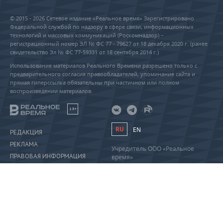
© 2015 - 2026 Сетевое издание «Реальное время» Зарегистрировано
Федеральной службой по надзору в сфере связи, информационных
технологий и массовых коммуникаций (Роскомнадзор) –
регистрационный номер ЭЛ № ФС 77 - 79627 от 18 декабря 2020 г. (ранее
свидетельство Эл № ФС 77-59331 от 18 сентября 2014 г.)
Использование материалов Реального Времени разрешено только с
предварительного согласия правообладателей, упоминание сайта и
прямая гиперссылка обязательны при частичном или полном
воспроизведении материалов.
18+
RU
EN
РЕДАКЦИЯ
РЕКЛАМА
Учредитель ООО «Реальное
ПРАВОВАЯ ИНФОРМАЦИЯ
время»
Главный редактор Саушина А.А.
ПОЛИТИКА О ПЕРСОНАЛЬНЫХ
Телефон редакции: +7 (843) 222-
ДАННЫХ
90-80
info@realnoevremya.ru
Полная версия
Тестовая версия