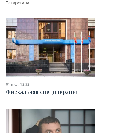
ВОДНЫЕ ВИДЫ СПОРТА
ОБРАЗОВАНИЕ
Татарстана
ХОККЕЙ С МЯЧОМ
ПРОИСШЕСТВИЯ
01 июл, 12:32
Фискальная спецоперация