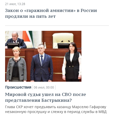
НЕФТЕХИМИЯ
21 июл, 13:28
РОЗНИЧНАЯ ТОРГОВЛЯ
НОВОСТИ ТЕХНОЛОГИЙ
МЕРОПРИЯТИЯ
Закон о «гаражной амнистии» в России
НЕФТЬ
продлили на пять лет
ТРАНСПОРТ
IT
НОВОСТИ МЕРОПРИЯТИЙ
СПОРТ
ОПК
УСЛУГИ
МЕДИА
ВЫЕЗДНАЯ РЕДАКЦИЯ
НОВОСТИ СПОРТА
ОБЩЕСТВО
ЭНЕРГЕТИКА
ТЕЛЕКОММУНИКАЦИИ
БИЗНЕС-БРАНЧИ
ФУТБОЛ
НОВОСТИ ОБЩЕСТВА
ФОТОГАЛЕРЕЯ
ONLINE-КОНФЕРЕНЦИИ
ХОККЕЙ
ВЛАСТЬ
СЮЖЕТЫ
ОТКРЫТАЯ ЛЕКЦИЯ
БАСКЕТБОЛ
ИНФРАСТРУКТУРА
СПРАВОЧНИК
ВОЛЕЙБОЛ
ИСТОРИЯ
СПИСОК ПЕРСОН
ПОЛНАЯ ВЕРСИЯ
Происшествия
06 июл, 00:00
КИБЕРСПОРТ
КУЛЬТУРА
СПИСОК КОМПАНИЙ
Мировой судья ушел на СВО после
представления Бастрыкина?
ФИГУРНОЕ КАТАНИЕ
МЕДИЦИНА
Глава СКР хочет предъявить казанцу Марселю Гафарову
незаконную прослушку и слежку в период службы в МВД