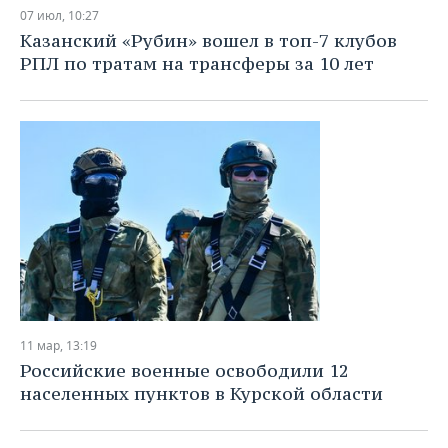
НЕФТЕХИМИЯ
07 июл, 10:27
РОЗНИЧНАЯ ТОРГОВЛЯ
НОВОСТИ ТЕХНОЛОГИЙ
МЕРОПРИЯТИЯ
Казанский «Рубин» вошел в топ-7 клубов
НЕФТЬ
РПЛ по тратам на трансферы за 10 лет
ТРАНСПОРТ
IT
НОВОСТИ МЕРОПРИЯТИЙ
СПОРТ
ОПК
УСЛУГИ
МЕДИА
ВЫЕЗДНАЯ РЕДАКЦИЯ
НОВОСТИ СПОРТА
ОБЩЕСТВО
ЭНЕРГЕТИКА
ТЕЛЕКОММУНИКАЦИИ
БИЗНЕС-БРАНЧИ
ФУТБОЛ
НОВОСТИ ОБЩЕСТВА
ФОТОГАЛЕРЕЯ
ONLINE-КОНФЕРЕНЦИИ
ХОККЕЙ
ВЛАСТЬ
СЮЖЕТЫ
ОТКРЫТАЯ ЛЕКЦИЯ
БАСКЕТБОЛ
ИНФРАСТРУКТУРА
СПРАВОЧНИК
ВОЛЕЙБОЛ
ИСТОРИЯ
СПИСОК ПЕРСОН
ПОЛНАЯ ВЕРСИЯ
11 мар, 13:19
КИБЕРСПОРТ
КУЛЬТУРА
СПИСОК КОМПАНИЙ
Российские военные освободили 12
населенных пунктов в Курской области
ФИГУРНОЕ КАТАНИЕ
МЕДИЦИНА