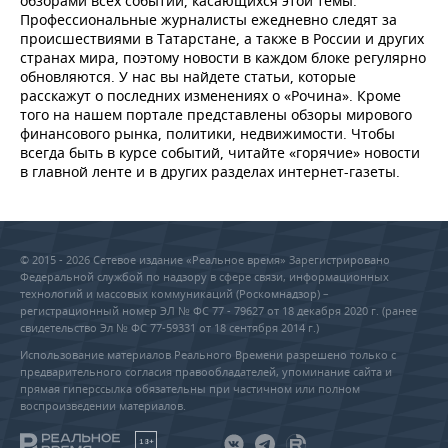
обзорами всех событий, касающихся этой темы.
Профессиональные журналисты ежедневно следят за
происшествиями в Татарстане, а также в России и других
странах мира, поэтому новости в каждом блоке регулярно
обновляются. У нас вы найдете статьи, которые
расскажут о последних изменениях о «Рочина». Кроме
того на нашем портале представлены обзоры мирового
финансового рынка, политики, недвижимости. Чтобы
всегда быть в курсе событий, читайте «горячие» новости
в главной ленте и в других разделах интернет-газеты.
© 2015 - 2026 Сетевое издание «Реальное время» Зарегистрировано
Федеральной службой по надзору в сфере связи, информационных
технологий и массовых коммуникаций (Роскомнадзор) –
регистрационный номер ЭЛ № ФС 77 - 79627 от 18 декабря 2020 г. (ранее
свидетельство Эл № ФС 77-59331 от 18 сентября 2014 г.)
Использование материалов Реального Времени разрешено только с
предварительного согласия правообладателей, упоминание сайта и
прямая гиперссылка обязательны при частичном или полном
воспроизведении материалов.
18+