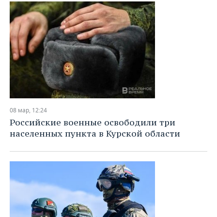
ВОДНЫЕ ВИДЫ СПОРТА
ОБРАЗОВАНИЕ
ХОККЕЙ С МЯЧОМ
ПРОИСШЕСТВИЯ
08 мар, 12:24
Российские военные освободили три
населенных пункта в Курской области