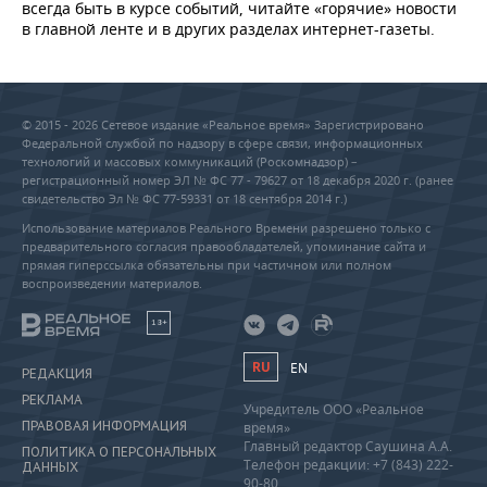
всегда быть в курсе событий, читайте «горячие» новости
в главной ленте и в других разделах интернет-газеты.
© 2015 - 2026 Сетевое издание «Реальное время» Зарегистрировано
Федеральной службой по надзору в сфере связи, информационных
технологий и массовых коммуникаций (Роскомнадзор) –
регистрационный номер ЭЛ № ФС 77 - 79627 от 18 декабря 2020 г. (ранее
свидетельство Эл № ФС 77-59331 от 18 сентября 2014 г.)
Использование материалов Реального Времени разрешено только с
предварительного согласия правообладателей, упоминание сайта и
прямая гиперссылка обязательны при частичном или полном
воспроизведении материалов.
18+
RU
EN
РЕДАКЦИЯ
РЕКЛАМА
Учредитель ООО «Реальное
ПРАВОВАЯ ИНФОРМАЦИЯ
время»
Главный редактор Саушина А.А.
ПОЛИТИКА О ПЕРСОНАЛЬНЫХ
Телефон редакции: +7 (843) 222-
ДАННЫХ
90-80