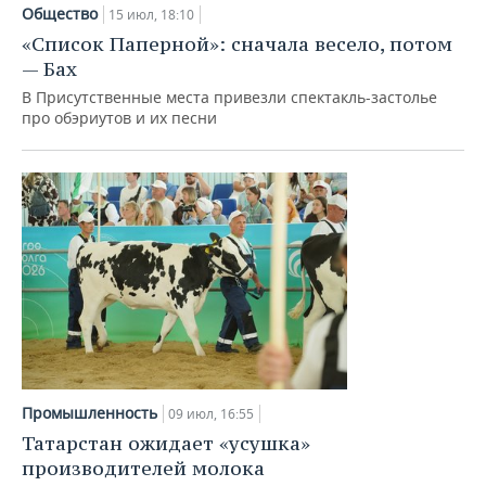
НЕФТЕХИМИЯ
Общество
15 июл, 18:10
РОЗНИЧНАЯ ТОРГОВЛЯ
НОВОСТИ ТЕХНОЛОГИЙ
МЕРОПРИЯТИЯ
«Список Паперной»: сначала весело, потом
НЕФТЬ
— Бах
ТРАНСПОРТ
IT
НОВОСТИ МЕРОПРИЯТИЙ
СПОРТ
В Присутственные места привезли спектакль-застолье
ОПК
про обэриутов и их песни
УСЛУГИ
МЕДИА
ВЫЕЗДНАЯ РЕДАКЦИЯ
НОВОСТИ СПОРТА
ОБЩЕСТВО
ЭНЕРГЕТИКА
ТЕЛЕКОММУНИКАЦИИ
БИЗНЕС-БРАНЧИ
ФУТБОЛ
НОВОСТИ ОБЩЕСТВА
ФОТОГАЛЕРЕЯ
ONLINE-КОНФЕРЕНЦИИ
ХОККЕЙ
ВЛАСТЬ
СЮЖЕТЫ
ОТКРЫТАЯ ЛЕКЦИЯ
БАСКЕТБОЛ
ИНФРАСТРУКТУРА
СПРАВОЧНИК
ВОЛЕЙБОЛ
ИСТОРИЯ
СПИСОК ПЕРСОН
ПОЛНАЯ ВЕРСИЯ
КИБЕРСПОРТ
КУЛЬТУРА
СПИСОК КОМПАНИЙ
Промышленность
09 июл, 16:55
ФИГУРНОЕ КАТАНИЕ
МЕДИЦИНА
Татарстан ожидает «усушка»
производителей молока