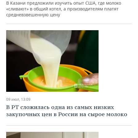
ВОДНЫЕ ВИДЫ СПОРТА
ОБРАЗОВАНИЕ
В Казани предложили изучить опыт США, где молоко
«сливают» в общий котел, а производителям платят
средневзвешенную цену
ХОККЕЙ С МЯЧОМ
ПРОИСШЕСТВИЯ
09 июл, 13:09
В РТ сложилась одна из самых низких
закупочных цен в России на сырое молоко