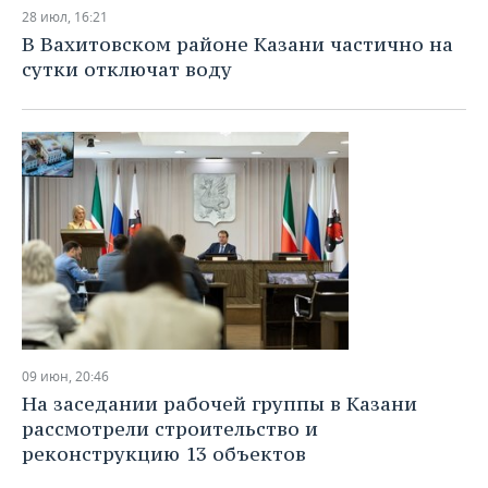
НЕФТЕХИМИЯ
28 июл, 16:21
РОЗНИЧНАЯ ТОРГОВЛЯ
НОВОСТИ ТЕХНОЛОГИЙ
МЕРОПРИЯТИЯ
В Вахитовском районе Казани частично на
НЕФТЬ
сутки отключат воду
ТРАНСПОРТ
IT
НОВОСТИ МЕРОПРИЯТИЙ
СПОРТ
ОПК
УСЛУГИ
МЕДИА
ВЫЕЗДНАЯ РЕДАКЦИЯ
НОВОСТИ СПОРТА
ОБЩЕСТВО
ЭНЕРГЕТИКА
ТЕЛЕКОММУНИКАЦИИ
БИЗНЕС-БРАНЧИ
ФУТБОЛ
НОВОСТИ ОБЩЕСТВА
ФОТОГАЛЕРЕЯ
ONLINE-КОНФЕРЕНЦИИ
ХОККЕЙ
ВЛАСТЬ
СЮЖЕТЫ
ОТКРЫТАЯ ЛЕКЦИЯ
БАСКЕТБОЛ
ИНФРАСТРУКТУРА
СПРАВОЧНИК
ВОЛЕЙБОЛ
ИСТОРИЯ
СПИСОК ПЕРСОН
ПОЛНАЯ ВЕРСИЯ
09 июн, 20:46
КИБЕРСПОРТ
КУЛЬТУРА
СПИСОК КОМПАНИЙ
На заседании рабочей группы в Казани
рассмотрели строительство и
ФИГУРНОЕ КАТАНИЕ
МЕДИЦИНА
реконструкцию 13 объектов