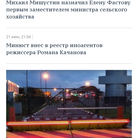
ВОДНЫЕ ВИДЫ СПОРТА
ОБРАЗОВАНИЕ
Михаил Мишустин назначил Елену Фастову
первым заместителем министра сельского
ХОККЕЙ С МЯЧОМ
ПРОИСШЕСТВИЯ
хозяйства
21 июн, 21:04
Минюст внес в реестр иноагентов
режиссера Романа Качанова