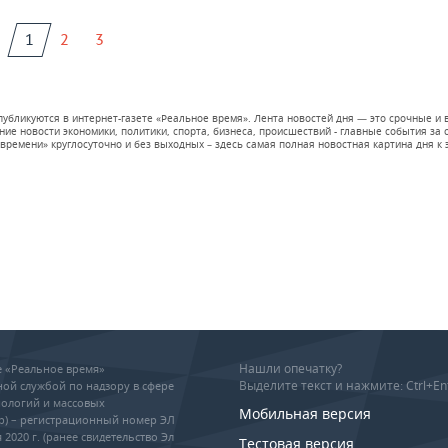
1
2
3
 публикуются в интернет-газете «Реальное время». Лента новостей дня — это срочные
е новости экономики, политики, спорта, бизнеса, происшествий - главные события за се
времени» круглосуточно и без выходных – здесь самая полная новостная картина дня к э
Нашли опечатку?
ие «Реальное время»
Выделите текст и нажмите: Ctrl+En
ой службой по надзору в сфере
ологий и массовых
Мобильная версия
р) – регистрационный номер ЭЛ
 2020 г. (ранее свидетельство Эл
Тестовая версия