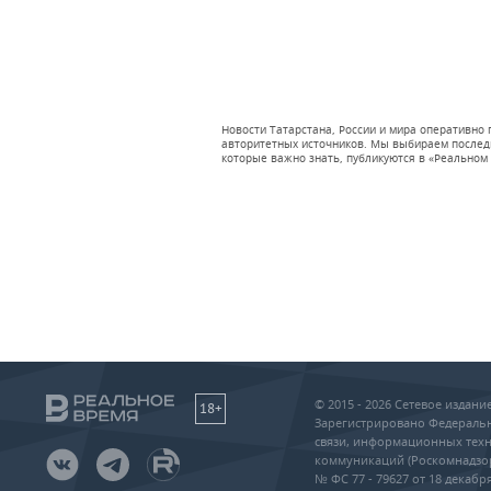
Новости Татарстана, России и мира оперативно
авторитетных источников. Мы выбираем последни
которые важно знать, публикуются в «Реальном 
© 2015 - 2026 Сетевое издан
18+
Зарегистрировано Федеральн
связи, информационных техн
коммуникаций (Роскомнадзо
№ ФС 77 - 79627 от 18 декабря