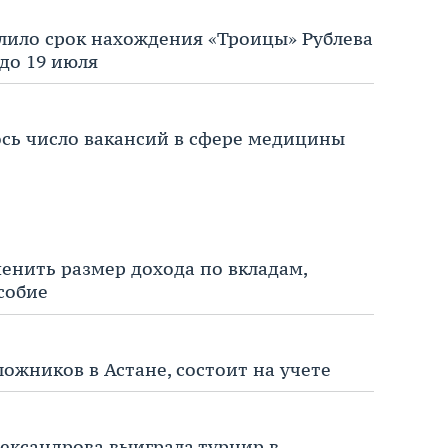
лило срок нахождения «Троицы» Рублевa
дo 19 июля
ось число вакансий в сфере медицины
енить размер дохода по вкладам,
собие
ожников в Астане, состоит на учете
ександрова выиграла турнир в