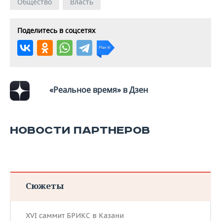
ВОДНЫЕ ВИДЫ СПОРТА
ОБРАЗОВАНИЕ
Общество
Власть
ХОККЕЙ С МЯЧОМ
ПРОИСШЕСТВИЯ
Поделитесь в соцсетях
«Реальное время» в Дзен
НОВОСТИ ПАРТНЕРОВ
Сюжеты
XVI саммит БРИКС в Казани