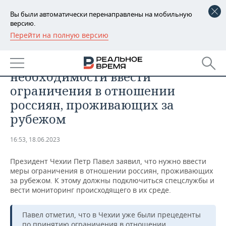
Вы были автоматически перенаправлены на мобильную
версию.
Перейти на полную версию
РЕГИОНЫ
ОБЩЕСТВО
Президент Чехии заявил о
БАШКОРТОСТАН
НОВОСТИ
необходимости ввести
ТАТАРСТАН
АНАЛИТИКА
ограничения в отношении
россиян, проживающих за
УДМУРТИЯ
НОВОСТИ АНАЛИТИКИ
ЭКОНОМИКА
рубежом
ДЕКЛАРАЦИИ О ДОХОДАХ
НОВОСТИ ЭКОНОМИКИ
ПРОМЫШЛЕННОСТЬ
16:53, 18.06.2023
КОРОЛИ ГОСЗАКАЗА ПФО
ФИНАНСЫ
НОВОСТИ
НЕДВИЖИМОСТЬ
ПРОМЫШЛЕННОСТИ
Президент Чехии Петр Павел заявил, что нужно ввести
меры ограничения в отношении россиян, проживающих
ВУЗЫ ТАТАРСТАНА
БАНКИ
НОВОСТИ НЕДВИЖИМОСТИ
АВТО
за рубежом. К этому должны подключиться спецслужбы и
АГРОПРОМ
вести мониторинг происходящего в их среде.
КОМУ ПРИНАДЛЕЖАТ
БЮДЖЕТ
НОВОСТИ АВТО
БИЗНЕС
ТОРГОВЫЕ ЦЕНТРЫ
МАШИНОСТРОЕНИЕ
ТАТАРСТАНА
Павел отметил, что в Чехии уже были прецеденты
ИНВЕСТИЦИИ
НОВОСТИ БИЗНЕСА
ТЕХНОЛОГИИ
по принятию ограничения в отношении