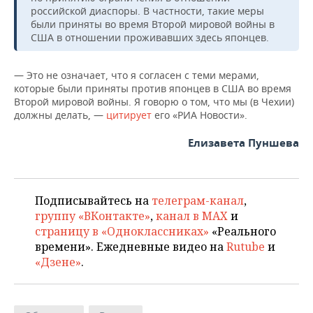
НЕФТЕХИМИЯ
российской диаспоры. В частности, такие меры
были приняты во время Второй мировой войны в
РОЗНИЧНАЯ ТОРГОВЛЯ
НОВОСТИ ТЕХНОЛОГИЙ
МЕРОПРИЯТИЯ
НЕФТЬ
США в отношении проживавших здесь японцев.
ТРАНСПОРТ
IT
НОВОСТИ МЕРОПРИЯТИЙ
СПОРТ
ОПК
— Это не означает, что я согласен с теми мерами,
которые были приняты против японцев в США во время
УСЛУГИ
МЕДИА
ВЫЕЗДНАЯ РЕДАКЦИЯ
НОВОСТИ СПОРТА
ОБЩЕСТВО
ЭНЕРГЕТИКА
Второй мировой войны. Я говорю о том, что мы (в Чехии)
должны делать, —
цитирует
его «РИА Новости».
ТЕЛЕКОММУНИКАЦИИ
БИЗНЕС-БРАНЧИ
ФУТБОЛ
НОВОСТИ ОБЩЕСТВА
ФОТОГАЛЕРЕЯ
Елизавета Пуншева
ONLINE-КОНФЕРЕНЦИИ
ХОККЕЙ
ВЛАСТЬ
СЮЖЕТЫ
ОТКРЫТАЯ ЛЕКЦИЯ
БАСКЕТБОЛ
ИНФРАСТРУКТУРА
СПРАВОЧНИК
Подписывайтесь на
телеграм-канал
,
группу «ВКонтакте»
,
канал в MAX
и
ВОЛЕЙБОЛ
ИСТОРИЯ
СПИСОК ПЕРСОН
ПОЛНАЯ ВЕРСИЯ
страницу в «Одноклассниках»
«Реального
времени». Ежедневные видео на
Rutube
и
КИБЕРСПОРТ
КУЛЬТУРА
СПИСОК КОМПАНИЙ
«Дзене»
.
ФИГУРНОЕ КАТАНИЕ
МЕДИЦИНА