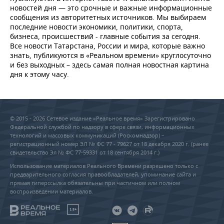
новостей дня — это срочные и важные информационные
сообщения из авторитетных источников. Мы выбираем
последние новости экономики, политики, спорта,
бизнеса, происшествий - главные события за сегодня.
Все новости Татарстана, России и мира, которые важно
знать, публикуются в «Реальном времени» круглосуточно
и без выходных – здесь самая полная новостная картина
дня к этому часу.
© 2015 - 2026 Сетевое издание «Реальное время» Зарегистрировано
Федеральной службой по надзору в сфере связи, информационных
технологий и массовых коммуникаций (Роскомнадзор) –
регистрационный номер ЭЛ № ФС 77 - 79627 от 18 декабря 2020 г. (ранее
свидетельство Эл № ФС 77-59331 от 18 сентября 2014 г.)
Использование материалов Реального Времени разрешено только с
предварительного согласия правообладателей, упоминание сайта и
прямая гиперссылка обязательны при частичном или полном
воспроизведении материалов.
18+