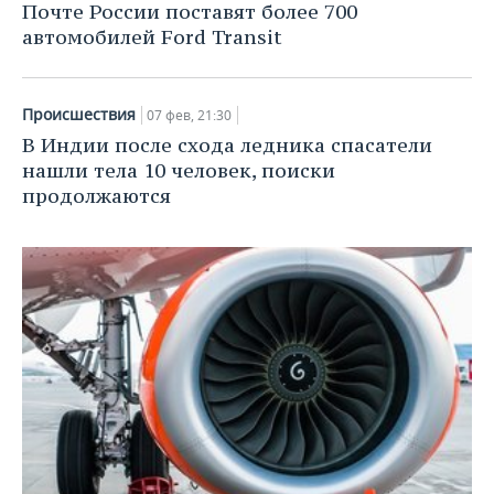
НЕФТЕХИМИЯ
Почте России поставят более 700
автомобилей Ford Transit
РОЗНИЧНАЯ ТОРГОВЛЯ
НОВОСТИ ТЕХНОЛОГИЙ
МЕРОПРИЯТИЯ
НЕФТЬ
ТРАНСПОРТ
IT
НОВОСТИ МЕРОПРИЯТИЙ
СПОРТ
ОПК
Происшествия
07 фев, 21:30
УСЛУГИ
МЕДИА
ВЫЕЗДНАЯ РЕДАКЦИЯ
НОВОСТИ СПОРТА
ОБЩЕСТВО
В Индии после схода ледника спасатели
ЭНЕРГЕТИКА
нашли тела 10 человек, поиски
ТЕЛЕКОММУНИКАЦИИ
БИЗНЕС-БРАНЧИ
ФУТБОЛ
НОВОСТИ ОБЩЕСТВА
ФОТОГАЛЕРЕЯ
продолжаются
ONLINE-КОНФЕРЕНЦИИ
ХОККЕЙ
ВЛАСТЬ
СЮЖЕТЫ
ОТКРЫТАЯ ЛЕКЦИЯ
БАСКЕТБОЛ
ИНФРАСТРУКТУРА
СПРАВОЧНИК
ВОЛЕЙБОЛ
ИСТОРИЯ
СПИСОК ПЕРСОН
ПОЛНАЯ ВЕРСИЯ
КИБЕРСПОРТ
КУЛЬТУРА
СПИСОК КОМПАНИЙ
ФИГУРНОЕ КАТАНИЕ
МЕДИЦИНА