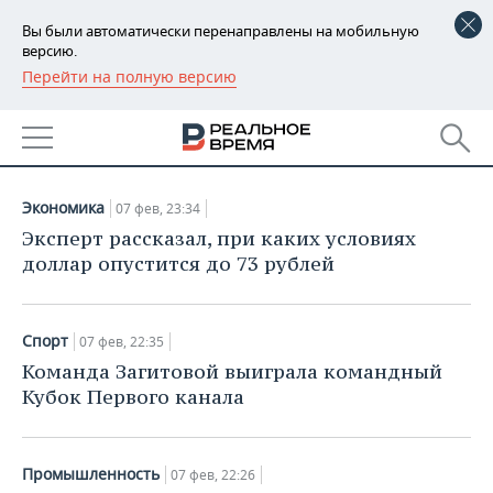
Вы были автоматически перенаправлены на мобильную
версию.
Перейти на полную версию
РЕГИОНЫ
НОВОСТИ
БАШКОРТОСТАН
НОВОСТИ
07.02.2021
ТАТАРСТАН
АНАЛИТИКА
Экономика
07 фев, 23:34
УДМУРТИЯ
НОВОСТИ АНАЛИТИКИ
ЭКОНОМИКА
Эксперт рассказал, при каких условиях
доллар опустится до 73 рублей
ДЕКЛАРАЦИИ О ДОХОДАХ
НОВОСТИ ЭКОНОМИКИ
ПРОМЫШЛЕННОСТЬ
КОРОЛИ ГОСЗАКАЗА ПФО
ФИНАНСЫ
НОВОСТИ
НЕДВИЖИМОСТЬ
Спорт
07 фев, 22:35
ПРОМЫШЛЕННОСТИ
Команда Загитовой выиграла командный
ВУЗЫ ТАТАРСТАНА
БАНКИ
НОВОСТИ НЕДВИЖИМОСТИ
АВТО
Кубок Первого канала
АГРОПРОМ
КОМУ ПРИНАДЛЕЖАТ
БЮДЖЕТ
НОВОСТИ АВТО
БИЗНЕС
ТОРГОВЫЕ ЦЕНТРЫ
МАШИНОСТРОЕНИЕ
ТАТАРСТАНА
Промышленность
07 фев, 22:26
ИНВЕСТИЦИИ
НОВОСТИ БИЗНЕСА
ТЕХНОЛОГИИ