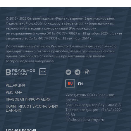
© 2015 - 2026 Сетевое издание «Реальное время» Зарегистрировано
Федеральной службой по надзору в сфере связи, информационных
технологий и массовых коммуникаций (Роскомнадзор) –
регистрационный номер ЭЛ № ФС 77 - 79627 от 18 декабря 2020 г. (ранее
свидетельство Эл № ФС 77-59331 от 18 сентября 2014 г.)
Использование материалов Реального Времени разрешено только с
предварительного согласия правообладателей, упоминание сайта и
прямая гиперссылка обязательны при частичном или полном
воспроизведении материалов.
18+
RU
EN
РЕДАКЦИЯ
РЕКЛАМА
Учредитель ООО «Реальное
ПРАВОВАЯ ИНФОРМАЦИЯ
время»
Главный редактор Саушина А.А.
ПОЛИТИКА О ПЕРСОНАЛЬНЫХ
Телефон редакции: +7 (843) 222-
ДАННЫХ
90-80
info@realnoevremya.ru
Полная версия