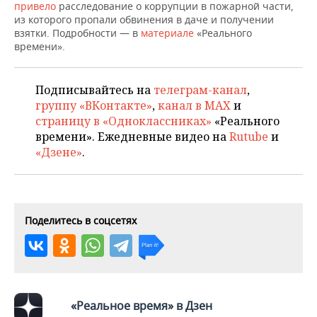
ВОДНЫЕ ВИДЫ СПОРТА
ОБРАЗОВАНИЕ
привело
расследование о коррупции в пожарной части,
из которого пропали обвинения в даче и получении
взятки. Подробности — в
материале
«Реального
ХОККЕЙ С МЯЧОМ
ПРОИСШЕСТВИЯ
времени».
Подписывайтесь на
телеграм-канал
,
группу «ВКонтакте»
,
канал в MAX
и
страницу в «Одноклассниках»
«Реального
времени». Ежедневные видео на
Rutube
и
«Дзене»
.
Поделитесь в соцсетях
«Реальное время» в Дзен