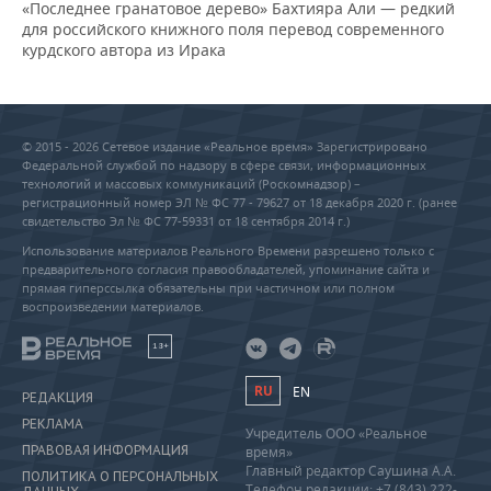
«Последнее гранатовое дерево» Бахтияра Али — редкий
для российского книжного поля перевод современного
курдского автора из Ирака
© 2015 - 2026 Сетевое издание «Реальное время» Зарегистрировано
Федеральной службой по надзору в сфере связи, информационных
технологий и массовых коммуникаций (Роскомнадзор) –
регистрационный номер ЭЛ № ФС 77 - 79627 от 18 декабря 2020 г. (ранее
свидетельство Эл № ФС 77-59331 от 18 сентября 2014 г.)
Использование материалов Реального Времени разрешено только с
предварительного согласия правообладателей, упоминание сайта и
прямая гиперссылка обязательны при частичном или полном
воспроизведении материалов.
18+
RU
EN
РЕДАКЦИЯ
РЕКЛАМА
Учредитель ООО «Реальное
ПРАВОВАЯ ИНФОРМАЦИЯ
время»
Главный редактор Саушина А.А.
ПОЛИТИКА О ПЕРСОНАЛЬНЫХ
Телефон редакции: +7 (843) 222-