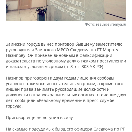
НЕФТЕХИМИЯ
РОЗНИЧНАЯ ТОРГОВЛЯ
НОВОСТИ ТЕХНОЛОГИЙ
МЕРОПРИЯТИЯ
НЕФТЬ
ТРАНСПОРТ
IT
НОВОСТИ МЕРОПРИЯТИЙ
СПОРТ
Фото: realnoevremya.ru
ОПК
УСЛУГИ
МЕДИА
ВЫЕЗДНАЯ РЕДАКЦИЯ
НОВОСТИ СПОРТА
ОБЩЕСТВО
ЭНЕРГЕТИКА
Заинский горсуд вынес приговор бывшему заместителю
руководителя Заинского МРСО Следкома по РТ Марату
ТЕЛЕКОММУНИКАЦИИ
БИЗНЕС-БРАНЧИ
ФУТБОЛ
НОВОСТИ ОБЩЕСТВА
ФОТОГАЛЕРЕЯ
Назипову. Он признан виновным в фальсификации
доказательств по уголовному делу о тяжком преступлении
ONLINE-КОНФЕРЕНЦИИ
ХОККЕЙ
ВЛАСТЬ
СЮЖЕТЫ
и наказан условным сроком (ч. 3. ст. 303 УК РФ).
Назипов приговорен к двум годам лишения свободы
ОТКРЫТАЯ ЛЕКЦИЯ
БАСКЕТБОЛ
ИНФРАСТРУКТУРА
СПРАВОЧНИК
условно с таким же испытательным сроком, а кроме того
лишен права занимать руководящие должности и
ВОЛЕЙБОЛ
ИСТОРИЯ
СПИСОК ПЕРСОН
ПОЛНАЯ ВЕРСИЯ
должности в правоохранительных органах в течение двух
лет, сообщили «Реальному времени» в пресс-службе
КИБЕРСПОРТ
КУЛЬТУРА
СПИСОК КОМПАНИЙ
горсуда.
Приговор еще не вступил в силу.
ФИГУРНОЕ КАТАНИЕ
МЕДИЦИНА
На скамью подсудимых бывшего офицера Следкома по РТ