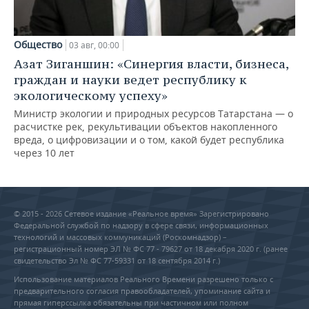
Общество
03 авг, 00:00
Азат Зиганшин: «Синергия власти, бизнеса,
граждан и науки ведет республику к
экологическому успеху»
Министр экологии и природных ресурсов Татарстана — о
расчистке рек, рекультивации объектов накопленного
вреда, о цифровизации и о том, какой будет республика
через 10 лет
© 2015 - 2026 Сетевое издание «Реальное время» Зарегистрировано
Федеральной службой по надзору в сфере связи, информационных
технологий и массовых коммуникаций (Роскомнадзор) –
регистрационный номер ЭЛ № ФС 77 - 79627 от 18 декабря 2020 г. (ранее
свидетельство Эл № ФС 77-59331 от 18 сентября 2014 г.)
Использование материалов Реального Времени разрешено только с
предварительного согласия правообладателей, упоминание сайта и
прямая гиперссылка обязательны при частичном или полном