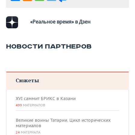
ВОДНЫЕ ВИДЫ СПОРТА
ОБРАЗОВАНИЕ
ХОККЕЙ С МЯЧОМ
ПРОИСШЕСТВИЯ
«Реальное время» в Дзен
НОВОСТИ ПАРТНЕРОВ
Сюжеты
XVI саммит БРИКС в Казани
499
МАТЕРИАЛОВ
Великие воины Татарии. Цикл исторических
материалов
24
МАТЕРИАЛА