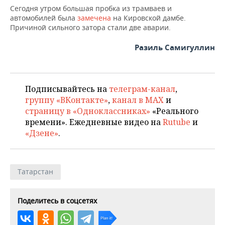
НЕФТЕХИМИЯ
Сегодня утром большая пробка из трамваев и
автомобилей была
замечена
на Кировской дамбе.
РОЗНИЧНАЯ ТОРГОВЛЯ
НОВОСТИ ТЕХНОЛОГИЙ
МЕРОПРИЯТИЯ
НЕФТЬ
Причиной сильного затора стали две аварии.
ТРАНСПОРТ
IT
НОВОСТИ МЕРОПРИЯТИЙ
СПОРТ
Разиль Самигуллин
ОПК
УСЛУГИ
МЕДИА
ВЫЕЗДНАЯ РЕДАКЦИЯ
НОВОСТИ СПОРТА
ОБЩЕСТВО
ЭНЕРГЕТИКА
ТЕЛЕКОММУНИКАЦИИ
БИЗНЕС-БРАНЧИ
ФУТБОЛ
НОВОСТИ ОБЩЕСТВА
ФОТОГАЛЕРЕЯ
Подписывайтесь на
телеграм-канал
,
группу «ВКонтакте»
,
канал в MAX
и
страницу в «Одноклассниках»
«Реального
ONLINE-КОНФЕРЕНЦИИ
ХОККЕЙ
ВЛАСТЬ
СЮЖЕТЫ
времени». Ежедневные видео на
Rutube
и
«Дзене»
.
ОТКРЫТАЯ ЛЕКЦИЯ
БАСКЕТБОЛ
ИНФРАСТРУКТУРА
СПРАВОЧНИК
ВОЛЕЙБОЛ
ИСТОРИЯ
СПИСОК ПЕРСОН
ПОЛНАЯ ВЕРСИЯ
Татарстан
КИБЕРСПОРТ
КУЛЬТУРА
СПИСОК КОМПАНИЙ
Поделитесь в соцсетях
ФИГУРНОЕ КАТАНИЕ
МЕДИЦИНА