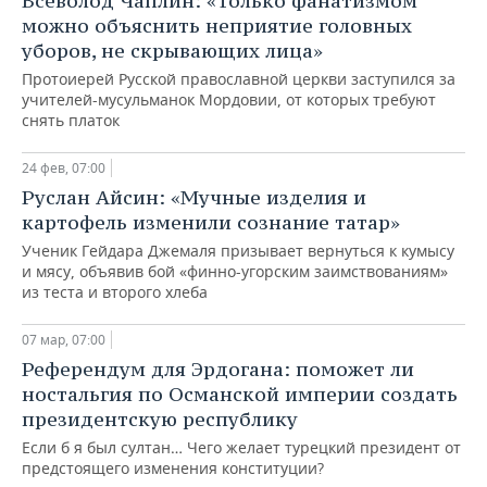
Всеволод Чаплин: «Только фанатизмом
ВОДНЫЕ ВИДЫ СПОРТА
ОБРАЗОВАНИЕ
можно объяснить неприятие головных
уборов, не скрывающих лица»
ХОККЕЙ С МЯЧОМ
ПРОИСШЕСТВИЯ
Протоиерей Русской православной церкви заступился за
учителей-мусульманок Мордовии, от которых требуют
снять платок
24 фев, 07:00
Руслан Айсин: «Мучные изделия и
картофель изменили сознание татар»
Ученик Гейдара Джемаля призывает вернуться к кумысу
и мясу, объявив бой «финно-угорским заимствованиям»
из теста и второго хлеба
07 мар, 07:00
План Сталина по расстрелам
Референдум для Эрдогана: поможет ли
перевыполнен: как чекисты
ностальгия по Османской империи создать
«проявляли инициативу» в
президентскую республику
Татарстане
Если б я был султан… Чего желает турецкий президент от
19 мар, 07:00
предстоящего изменения конституции?