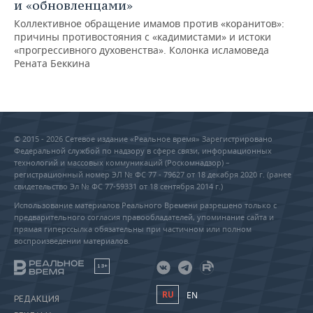
и «обновленцами»
Коллективное обращение имамов против «коранитов»:
причины противостояния с «кадимистами» и истоки
«прогрессивного духовенства». Колонка исламоведа
Рената Беккина
© 2015 - 2026 Сетевое издание «Реальное время» Зарегистрировано
Федеральной службой по надзору в сфере связи, информационных
технологий и массовых коммуникаций (Роскомнадзор) –
регистрационный номер ЭЛ № ФС 77 - 79627 от 18 декабря 2020 г. (ранее
свидетельство Эл № ФС 77-59331 от 18 сентября 2014 г.)
Использование материалов Реального Времени разрешено только с
предварительного согласия правообладателей, упоминание сайта и
прямая гиперссылка обязательны при частичном или полном
воспроизведении материалов.
18+
RU
EN
РЕДАКЦИЯ