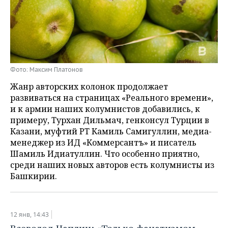
НЕФТЕХИМИЯ
РОЗНИЧНАЯ ТОРГОВЛЯ
НОВОСТИ ТЕХНОЛОГИЙ
МЕРОПРИЯТИЯ
НЕФТЬ
ТРАНСПОРТ
IT
НОВОСТИ МЕРОПРИЯТИЙ
СПОРТ
ОПК
УСЛУГИ
МЕДИА
ВЫЕЗДНАЯ РЕДАКЦИЯ
НОВОСТИ СПОРТА
ОБЩЕСТВО
Фото: Максим Платонов
ЭНЕРГЕТИКА
Жанр авторских колонок продолжает
ТЕЛЕКОММУНИКАЦИИ
БИЗНЕС-БРАНЧИ
ФУТБОЛ
НОВОСТИ ОБЩЕСТВА
ФОТОГАЛЕРЕЯ
развиваться на страницах «Реального времени»,
и к армии наших колумнистов добавились, к
ONLINE-КОНФЕРЕНЦИИ
ХОККЕЙ
ВЛАСТЬ
СЮЖЕТЫ
примеру, Турхан Дильмач, генконсул Турции в
Казани, муфтий РТ Камиль Самигуллин, медиа-
ОТКРЫТАЯ ЛЕКЦИЯ
БАСКЕТБОЛ
ИНФРАСТРУКТУРА
СПРАВОЧНИК
менеджер из ИД «Коммерсантъ» и писатель
Шамиль Идиатуллин. Что особенно приятно,
ВОЛЕЙБОЛ
ИСТОРИЯ
СПИСОК ПЕРСОН
ПОЛНАЯ ВЕРСИЯ
среди наших новых авторов есть колумнисты из
Башкирии.
КИБЕРСПОРТ
КУЛЬТУРА
СПИСОК КОМПАНИЙ
ФИГУРНОЕ КАТАНИЕ
МЕДИЦИНА
12 янв, 14:43