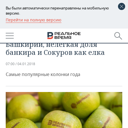
Вы были автоматически перенаправлены на мобильную
версию.
Перейти на полную версию
РЕГИОНЫ
Лучшее от «Реального времени»:
БАШКОРТОСТАН
НОВОСТИ
истоки татарской песни из
Башкирии, нелегкая доля
ТАТАРСТАН
АНАЛИТИКА
банкира и Сокуров как елка
УДМУРТИЯ
НОВОСТИ АНАЛИТИКИ
ЭКОНОМИКА
07:00 / 04.01.2018
ДЕКЛАРАЦИИ О ДОХОДАХ
НОВОСТИ ЭКОНОМИКИ
ПРОМЫШЛЕННОСТЬ
Самые популярные колонки года
КОРОЛИ ГОСЗАКАЗА ПФО
ФИНАНСЫ
НОВОСТИ
НЕДВИЖИМОСТЬ
ПРОМЫШЛЕННОСТИ
ВУЗЫ ТАТАРСТАНА
БАНКИ
НОВОСТИ НЕДВИЖИМОСТИ
АВТО
АГРОПРОМ
КОМУ ПРИНАДЛЕЖАТ
БЮДЖЕТ
НОВОСТИ АВТО
БИЗНЕС
ТОРГОВЫЕ ЦЕНТРЫ
МАШИНОСТРОЕНИЕ
ТАТАРСТАНА
ИНВЕСТИЦИИ
НОВОСТИ БИЗНЕСА
ТЕХНОЛОГИИ