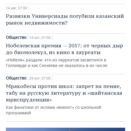
14 авг, 07:00
Развязки Универсиады погубили казанский
рынок недвижимости?
Общество
14 окт, 07:00
Нобелевская премия — 2017: от черных дыр
до биомолекул, из кино в лауреаты
«Нобеля» раздали: кто из лауреатов засветился в
Голливуде и как Сюняева не оказалось в их числе
Общество
29 окт, 07:00
Мракобесы против школ: запрет на пение,
Общество
табу на русскую литературу и «шайтанская
«Мама с особенным ребенком и не
юриспруденция»
оставленная мужем — это редкость»
Как фанатики от ислама «воюют» со школьной
26 ноя, 07:00
программой