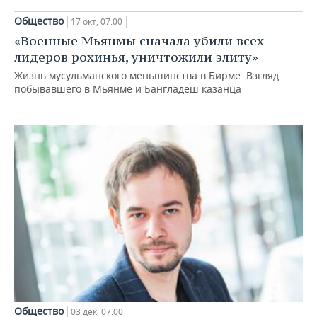
Общество
Общество
17 окт, 07:00
Культурные коды в поддержку
«Военные Мьянмы сначала убили всех
татарского: «Алифба» на иконке,
лидеров рохинья, уничтожили элиту»
зашитый рот и «Энгель-хранитель»
Жизнь мусульманского меньшинства в Бирме. Взгляд
08 ноя, 07:00
побывавшего в Мьянме и Бангладеш казанца
Общество
03 дек, 07:00