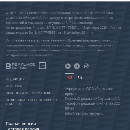
© 2015 - 2026 Сетевое издание «Реальное время» Зарегистрировано
Федеральной службой по надзору в сфере связи, информационных
технологий и массовых коммуникаций (Роскомнадзор) –
регистрационный номер ЭЛ № ФС 77 - 79627 от 18 декабря 2020 г. (ранее
свидетельство Эл № ФС 77-59331 от 18 сентября 2014 г.)
Использование материалов Реального Времени разрешено только с
предварительного согласия правообладателей, упоминание сайта и
прямая гиперссылка обязательны при частичном или полном
воспроизведении материалов.
18+
RU
EN
РЕДАКЦИЯ
РЕКЛАМА
Учредитель ООО «Реальное
ПРАВОВАЯ ИНФОРМАЦИЯ
время»
Главный редактор Саушина А.А.
ПОЛИТИКА О ПЕРСОНАЛЬНЫХ
Телефон редакции: +7 (843) 222-
ДАННЫХ
90-80
info@realnoevremya.ru
Полная версия
Тестовая версия