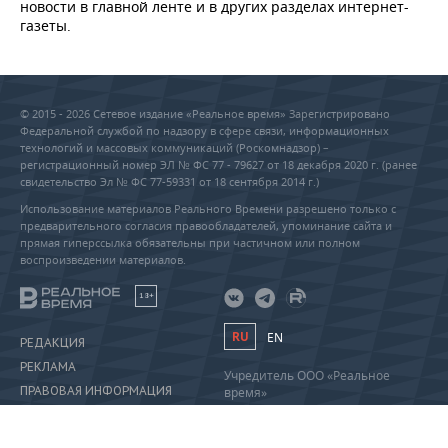
новости в главной ленте и в других разделах интернет-
газеты.
© 2015 - 2026 Сетевое издание «Реальное время» Зарегистрировано
Федеральной службой по надзору в сфере связи, информационных
технологий и массовых коммуникаций (Роскомнадзор) –
регистрационный номер ЭЛ № ФС 77 - 79627 от 18 декабря 2020 г. (ранее
свидетельство Эл № ФС 77-59331 от 18 сентября 2014 г.)
Использование материалов Реального Времени разрешено только с
предварительного согласия правообладателей, упоминание сайта и
прямая гиперссылка обязательны при частичном или полном
воспроизведении материалов.
18+
RU
EN
РЕДАКЦИЯ
РЕКЛАМА
Учредитель ООО «Реальное
ПРАВОВАЯ ИНФОРМАЦИЯ
время»
Главный редактор Саушина А.А.
ПОЛИТИКА О ПЕРСОНАЛЬНЫХ
Телефон редакции: +7 (843) 222-
ДАННЫХ
90-80