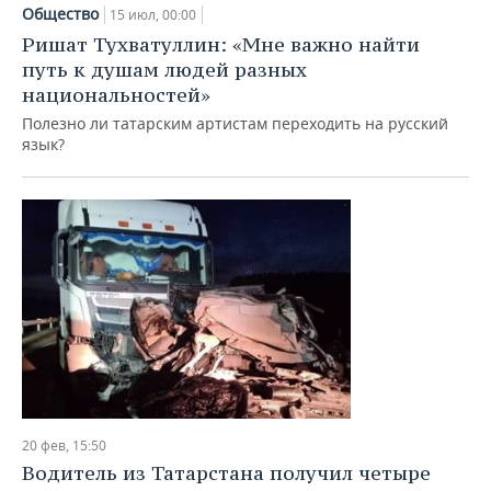
НЕФТЕХИМИЯ
Общество
15 июл, 00:00
РОЗНИЧНАЯ ТОРГОВЛЯ
НОВОСТИ ТЕХНОЛОГИЙ
МЕРОПРИЯТИЯ
Ришат Тухватуллин: «Мне важно найти
НЕФТЬ
путь к душам людей разных
ТРАНСПОРТ
IT
НОВОСТИ МЕРОПРИЯТИЙ
СПОРТ
национальностей»
ОПК
Полезно ли татарским артистам переходить на русский
УСЛУГИ
МЕДИА
ВЫЕЗДНАЯ РЕДАКЦИЯ
НОВОСТИ СПОРТА
ОБЩЕСТВО
язык?
ЭНЕРГЕТИКА
ТЕЛЕКОММУНИКАЦИИ
БИЗНЕС-БРАНЧИ
ФУТБОЛ
НОВОСТИ ОБЩЕСТВА
ФОТОГАЛЕРЕЯ
ONLINE-КОНФЕРЕНЦИИ
ХОККЕЙ
ВЛАСТЬ
СЮЖЕТЫ
ОТКРЫТАЯ ЛЕКЦИЯ
БАСКЕТБОЛ
ИНФРАСТРУКТУРА
СПРАВОЧНИК
ВОЛЕЙБОЛ
ИСТОРИЯ
СПИСОК ПЕРСОН
ПОЛНАЯ ВЕРСИЯ
КИБЕРСПОРТ
КУЛЬТУРА
СПИСОК КОМПАНИЙ
ФИГУРНОЕ КАТАНИЕ
МЕДИЦИНА
20 фев, 15:50
Водитель из Татарстана получил четыре