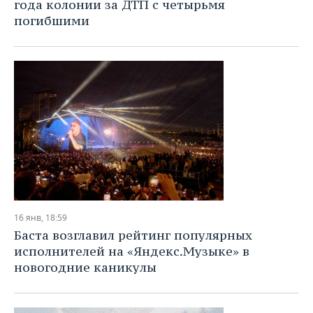
ВОДНЫЕ ВИДЫ СПОРТА
ОБРАЗОВАНИЕ
года колонии за ДТП с четырьмя
погибшими
ХОККЕЙ С МЯЧОМ
ПРОИСШЕСТВИЯ
16 янв, 18:59
Баста возглавил рейтинг популярных
исполнителей на «Яндекс.Музыке» в
новогодние каникулы