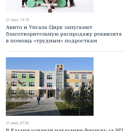
21 июл, 14:19
Авито и Упсала-Цирк запускают
благотворительную распродажу реквизита
в помощь «трудным» подросткам
21 июл, 07:50
В Казани усилили наказание физруку за ЧП