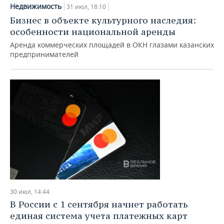
НЕФТЕХИМИЯ
Недвижимость
31 июл, 18:10
РОЗНИЧНАЯ ТОРГОВЛЯ
НОВОСТИ ТЕХНОЛОГИЙ
МЕРОПРИЯТИЯ
Бизнес в объекте культурного наследия:
НЕФТЬ
особенности национальной аренды
ТРАНСПОРТ
IT
НОВОСТИ МЕРОПРИЯТИЙ
СПОРТ
Аренда коммерческих площадей в ОКН глазами казанских
ОПК
предпринимателей
УСЛУГИ
МЕДИА
ВЫЕЗДНАЯ РЕДАКЦИЯ
НОВОСТИ СПОРТА
ОБЩЕСТВО
ЭНЕРГЕТИКА
ТЕЛЕКОММУНИКАЦИИ
БИЗНЕС-БРАНЧИ
ФУТБОЛ
НОВОСТИ ОБЩЕСТВА
ФОТОГАЛЕРЕЯ
ONLINE-КОНФЕРЕНЦИИ
ХОККЕЙ
ВЛАСТЬ
СЮЖЕТЫ
ОТКРЫТАЯ ЛЕКЦИЯ
БАСКЕТБОЛ
ИНФРАСТРУКТУРА
СПРАВОЧНИК
ВОЛЕЙБОЛ
ИСТОРИЯ
СПИСОК ПЕРСОН
ПОЛНАЯ ВЕРСИЯ
КИБЕРСПОРТ
КУЛЬТУРА
СПИСОК КОМПАНИЙ
30 июл, 14:44
ФИГУРНОЕ КАТАНИЕ
МЕДИЦИНА
В России с 1 сентября начнет работать
единая система учета платежных карт