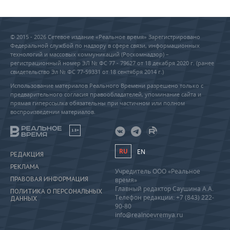
© 2015 - 2026 Сетевое издание «Реальное время» Зарегистрировано
Федеральной службой по надзору в сфере связи, информационных
технологий и массовых коммуникаций (Роскомнадзор) –
регистрационный номер ЭЛ № ФС 77 - 79627 от 18 декабря 2020 г. (ранее
свидетельство Эл № ФС 77-59331 от 18 сентября 2014 г.)
Использование материалов Реального Времени разрешено только с
предварительного согласия правообладателей, упоминание сайта и
прямая гиперссылка обязательны при частичном или полном
воспроизведении материалов.
18+
RU
EN
РЕДАКЦИЯ
РЕКЛАМА
Учредитель ООО «Реальное
ПРАВОВАЯ ИНФОРМАЦИЯ
время»
Главный редактор Саушина А.А.
ПОЛИТИКА О ПЕРСОНАЛЬНЫХ
Телефон редакции: +7 (843) 222-
ДАННЫХ
90-80
info@realnoevremya.ru