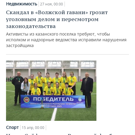
НЕФТЕХИМИЯ
Недвижимость
27 ноя, 00:00
РОЗНИЧНАЯ ТОРГОВЛЯ
НОВОСТИ ТЕХНОЛОГИЙ
МЕРОПРИЯТИЯ
Скандал в «Волжской гавани» грозит
НЕФТЬ
уголовным делом и пересмотром
ТРАНСПОРТ
IT
НОВОСТИ МЕРОПРИЯТИЙ
СПОРТ
законодательства
ОПК
Активисты из казанского поселка требуют, чтобы
УСЛУГИ
МЕДИА
ВЫЕЗДНАЯ РЕДАКЦИЯ
НОВОСТИ СПОРТА
ОБЩЕСТВО
исполком и надзорные ведомства исправили нарушения
ЭНЕРГЕТИКА
застройщика
ТЕЛЕКОММУНИКАЦИИ
БИЗНЕС-БРАНЧИ
ФУТБОЛ
НОВОСТИ ОБЩЕСТВА
ФОТОГАЛЕРЕЯ
ONLINE-КОНФЕРЕНЦИИ
ХОККЕЙ
ВЛАСТЬ
СЮЖЕТЫ
ОТКРЫТАЯ ЛЕКЦИЯ
БАСКЕТБОЛ
ИНФРАСТРУКТУРА
СПРАВОЧНИК
ВОЛЕЙБОЛ
ИСТОРИЯ
СПИСОК ПЕРСОН
ПОЛНАЯ ВЕРСИЯ
КИБЕРСПОРТ
КУЛЬТУРА
СПИСОК КОМПАНИЙ
ФИГУРНОЕ КАТАНИЕ
МЕДИЦИНА
Спорт
15 апр, 00:00