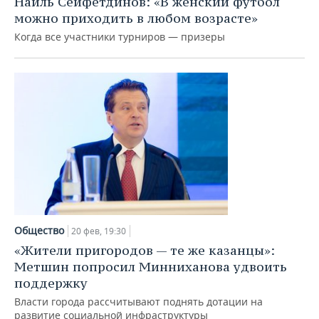
Наиль Сейфетдинов: «В женский футбол
ВОДНЫЕ ВИДЫ СПОРТА
ОБРАЗОВАНИЕ
можно приходить в любом возрасте»
ХОККЕЙ С МЯЧОМ
ПРОИСШЕСТВИЯ
Когда все участники турниров — призеры
Общество
20 фев, 19:30
«Жители пригородов — те же казанцы»:
Метшин попросил Минниханова удвоить
поддержку
Власти города рассчитывают поднять дотации на
развитие социальной инфраструктуры