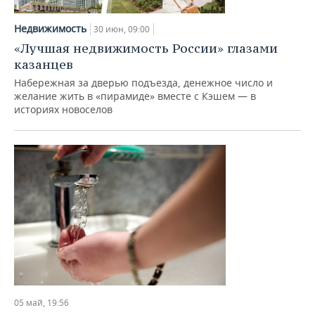
НЕФТЕХИМИЯ
РОЗНИЧНАЯ ТОРГОВЛЯ
НОВОСТИ ТЕХНОЛОГИЙ
МЕРОПРИЯТИЯ
Недвижимость
30 июн, 09:00
НЕФТЬ
«Лучшая недвижимость России» глазами
ТРАНСПОРТ
IT
НОВОСТИ МЕРОПРИЯТИЙ
СПОРТ
казанцев
ОПК
Набережная за дверью подъезда, денежное число и
УСЛУГИ
МЕДИА
ВЫЕЗДНАЯ РЕДАКЦИЯ
НОВОСТИ СПОРТА
ОБЩЕСТВО
желание жить в «пирамиде» вместе с Кэшем — в
ЭНЕРГЕТИКА
историях новоселов
ТЕЛЕКОММУНИКАЦИИ
БИЗНЕС-БРАНЧИ
ФУТБОЛ
НОВОСТИ ОБЩЕСТВА
ФОТОГАЛЕРЕЯ
ONLINE-КОНФЕРЕНЦИИ
ХОККЕЙ
ВЛАСТЬ
СЮЖЕТЫ
ОТКРЫТАЯ ЛЕКЦИЯ
БАСКЕТБОЛ
ИНФРАСТРУКТУРА
СПРАВОЧНИК
ВОЛЕЙБОЛ
ИСТОРИЯ
СПИСОК ПЕРСОН
ПОЛНАЯ ВЕРСИЯ
КИБЕРСПОРТ
КУЛЬТУРА
СПИСОК КОМПАНИЙ
ФИГУРНОЕ КАТАНИЕ
МЕДИЦИНА
05 май, 19:56