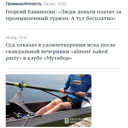
НЕФТЕХИМИЯ
Промышленность
04 сен, 15:50
РОЗНИЧНАЯ ТОРГОВЛЯ
НОВОСТИ ТЕХНОЛОГИЙ
МЕРОПРИЯТИЯ
Георгий Каваносян: «Люди деньги платят за
НЕФТЬ
промышленный туризм. А тут бесплатно»
ТРАНСПОРТ
IT
НОВОСТИ МЕРОПРИЯТИЙ
СПОРТ
ОПК
УСЛУГИ
МЕДИА
ВЫЕЗДНАЯ РЕДАКЦИЯ
НОВОСТИ СПОРТА
ОБЩЕСТВО
09 апр, 13:33
ЭНЕРГЕТИКА
Суд отказал в удовлетворении иска после
ТЕЛЕКОММУНИКАЦИИ
БИЗНЕС-БРАНЧИ
ФУТБОЛ
НОВОСТИ ОБЩЕСТВА
ФОТОГАЛЕРЕЯ
скандальной вечеринки «almost naked
party» в клубе «Мутабор»
ONLINE-КОНФЕРЕНЦИИ
ХОККЕЙ
ВЛАСТЬ
СЮЖЕТЫ
ОТКРЫТАЯ ЛЕКЦИЯ
БАСКЕТБОЛ
ИНФРАСТРУКТУРА
СПРАВОЧНИК
ВОЛЕЙБОЛ
ИСТОРИЯ
СПИСОК ПЕРСОН
ПОЛНАЯ ВЕРСИЯ
КИБЕРСПОРТ
КУЛЬТУРА
СПИСОК КОМПАНИЙ
ФИГУРНОЕ КАТАНИЕ
МЕДИЦИНА