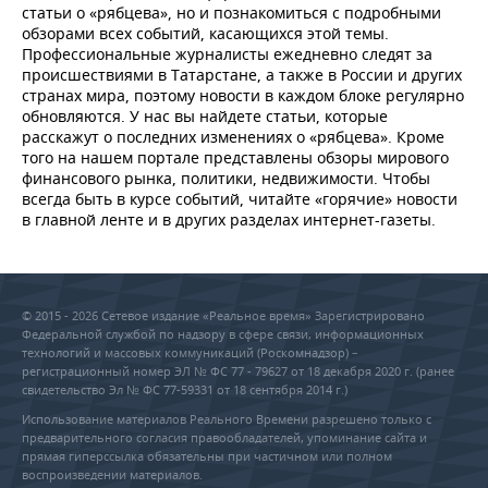
статьи о «рябцева», но и познакомиться с подробными
обзорами всех событий, касающихся этой темы.
Профессиональные журналисты ежедневно следят за
происшествиями в Татарстане, а также в России и других
странах мира, поэтому новости в каждом блоке регулярно
обновляются. У нас вы найдете статьи, которые
расскажут о последних изменениях о «рябцева». Кроме
того на нашем портале представлены обзоры мирового
финансового рынка, политики, недвижимости. Чтобы
всегда быть в курсе событий, читайте «горячие» новости
в главной ленте и в других разделах интернет-газеты.
© 2015 - 2026 Сетевое издание «Реальное время» Зарегистрировано
Федеральной службой по надзору в сфере связи, информационных
технологий и массовых коммуникаций (Роскомнадзор) –
регистрационный номер ЭЛ № ФС 77 - 79627 от 18 декабря 2020 г. (ранее
свидетельство Эл № ФС 77-59331 от 18 сентября 2014 г.)
Использование материалов Реального Времени разрешено только с
предварительного согласия правообладателей, упоминание сайта и
прямая гиперссылка обязательны при частичном или полном
воспроизведении материалов.