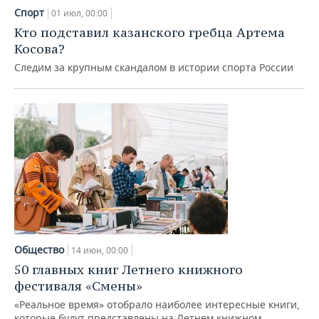
ВОДНЫЕ ВИДЫ СПОРТА
ОБРАЗОВАНИЕ
Спорт
01 июл, 00:00
Кто подставил казанского гребца Артема
ХОККЕЙ С МЯЧОМ
ПРОИСШЕСТВИЯ
Косова?
Следим за крупным скандалом в истории спорта России
Общество
14 июн, 00:00
50 главных книг Летнего книжного
фестиваля «Смены»
«Реальное время» отобрало наиболее интересные книги,
которые будут представлены на Летнем книжном