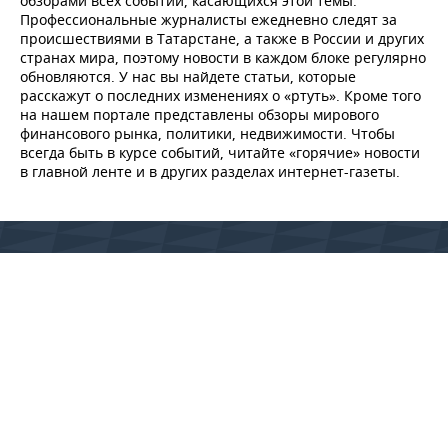
обзорами всех событий, касающихся этой темы.
Профессиональные журналисты ежедневно следят за
происшествиями в Татарстане, а также в России и других
странах мира, поэтому новости в каждом блоке регулярно
обновляются. У нас вы найдете статьи, которые
расскажут о последних изменениях о «ртуть». Кроме того
на нашем портале представлены обзоры мирового
финансового рынка, политики, недвижимости. Чтобы
всегда быть в курсе событий, читайте «горячие» новости
в главной ленте и в других разделах интернет-газеты.
© 2015 - 2026 Сетевое издание «Реальное время» Зарегистрировано
Федеральной службой по надзору в сфере связи, информационных
технологий и массовых коммуникаций (Роскомнадзор) –
регистрационный номер ЭЛ № ФС 77 - 79627 от 18 декабря 2020 г. (ранее
свидетельство Эл № ФС 77-59331 от 18 сентября 2014 г.)
Использование материалов Реального Времени разрешено только с
предварительного согласия правообладателей, упоминание сайта и
прямая гиперссылка обязательны при частичном или полном
воспроизведении материалов.
18+