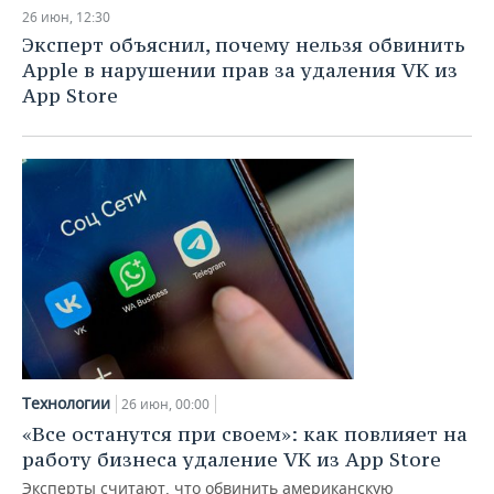
НЕФТЕХИМИЯ
26 июн, 12:30
РОЗНИЧНАЯ ТОРГОВЛЯ
НОВОСТИ ТЕХНОЛОГИЙ
МЕРОПРИЯТИЯ
Эксперт объяснил, почему нельзя обвинить
НЕФТЬ
Apple в нарушении прав за удаления VK из
ТРАНСПОРТ
IT
НОВОСТИ МЕРОПРИЯТИЙ
СПОРТ
App Store
ОПК
УСЛУГИ
МЕДИА
ВЫЕЗДНАЯ РЕДАКЦИЯ
НОВОСТИ СПОРТА
ОБЩЕСТВО
ЭНЕРГЕТИКА
ТЕЛЕКОММУНИКАЦИИ
БИЗНЕС-БРАНЧИ
ФУТБОЛ
НОВОСТИ ОБЩЕСТВА
ФОТОГАЛЕРЕЯ
ONLINE-КОНФЕРЕНЦИИ
ХОККЕЙ
ВЛАСТЬ
СЮЖЕТЫ
ОТКРЫТАЯ ЛЕКЦИЯ
БАСКЕТБОЛ
ИНФРАСТРУКТУРА
СПРАВОЧНИК
ВОЛЕЙБОЛ
ИСТОРИЯ
СПИСОК ПЕРСОН
ПОЛНАЯ ВЕРСИЯ
КИБЕРСПОРТ
КУЛЬТУРА
СПИСОК КОМПАНИЙ
Технологии
26 июн, 00:00
«Все останутся при своем»: как повлияет на
ФИГУРНОЕ КАТАНИЕ
МЕДИЦИНА
работу бизнеса удаление VK из App Store
Эксперты считают, что обвинить американскую