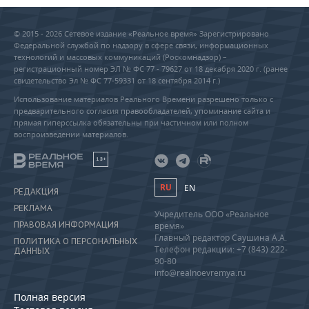
© 2015 - 2026 Сетевое издание «Реальное время» Зарегистрировано
Федеральной службой по надзору в сфере связи, информационных
технологий и массовых коммуникаций (Роскомнадзор) –
регистрационный номер ЭЛ № ФС 77 - 79627 от 18 декабря 2020 г. (ранее
свидетельство Эл № ФС 77-59331 от 18 сентября 2014 г.)
Использование материалов Реального Времени разрешено только с
предварительного согласия правообладателей, упоминание сайта и
прямая гиперссылка обязательны при частичном или полном
воспроизведении материалов.
18+
RU
EN
РЕДАКЦИЯ
РЕКЛАМА
Учредитель ООО «Реальное
ПРАВОВАЯ ИНФОРМАЦИЯ
время»
Главный редактор Саушина А.А.
ПОЛИТИКА О ПЕРСОНАЛЬНЫХ
Телефон редакции: +7 (843) 222-
ДАННЫХ
90-80
info@realnoevremya.ru
Полная версия