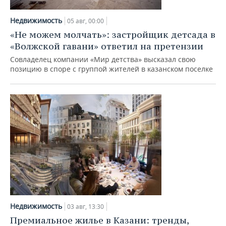
НЕФТЕХИМИЯ
РОЗНИЧНАЯ ТОРГОВЛЯ
НОВОСТИ ТЕХНОЛОГИЙ
МЕРОПРИЯТИЯ
Недвижимость
05 авг, 00:00
НЕФТЬ
«Не можем молчать»: застройщик детсада в
ТРАНСПОРТ
IT
НОВОСТИ МЕРОПРИЯТИЙ
СПОРТ
«Волжской гавани» ответил на претензии
ОПК
Совладелец компании «Мир детства» высказал свою
УСЛУГИ
МЕДИА
ВЫЕЗДНАЯ РЕДАКЦИЯ
НОВОСТИ СПОРТА
ОБЩЕСТВО
позицию в споре с группой жителей в казанском поселке
ЭНЕРГЕТИКА
ТЕЛЕКОММУНИКАЦИИ
БИЗНЕС-БРАНЧИ
ФУТБОЛ
НОВОСТИ ОБЩЕСТВА
ФОТОГАЛЕРЕЯ
ONLINE-КОНФЕРЕНЦИИ
ХОККЕЙ
ВЛАСТЬ
СЮЖЕТЫ
ОТКРЫТАЯ ЛЕКЦИЯ
БАСКЕТБОЛ
ИНФРАСТРУКТУРА
СПРАВОЧНИК
ВОЛЕЙБОЛ
ИСТОРИЯ
СПИСОК ПЕРСОН
ПОЛНАЯ ВЕРСИЯ
КИБЕРСПОРТ
КУЛЬТУРА
СПИСОК КОМПАНИЙ
ФИГУРНОЕ КАТАНИЕ
МЕДИЦИНА
Недвижимость
03 авг, 13:30
Премиальное жилье в Казани: тренды,