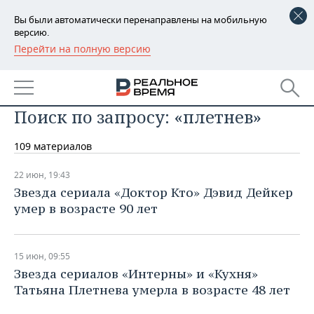
Вы были автоматически перенаправлены на мобильную
версию.
Перейти на полную версию
РЕГИОНЫ
БАШКОРТОСТАН
НОВОСТИ
Поиск по запросу: «плетнев»
ТАТАРСТАН
АНАЛИТИКА
109 материалов
УДМУРТИЯ
НОВОСТИ АНАЛИТИКИ
ЭКОНОМИКА
22 июн, 19:43
ДЕКЛАРАЦИИ О ДОХОДАХ
НОВОСТИ ЭКОНОМИКИ
ПРОМЫШЛЕННОСТЬ
Звезда сериала «Доктор Кто» Дэвид Дейкер
умер в возрасте 90 лет
КОРОЛИ ГОСЗАКАЗА ПФО
ФИНАНСЫ
НОВОСТИ
НЕДВИЖИМОСТЬ
ПРОМЫШЛЕННОСТИ
ВУЗЫ ТАТАРСТАНА
БАНКИ
НОВОСТИ НЕДВИЖИМОСТИ
АВТО
АГРОПРОМ
15 июн, 09:55
Звезда сериалов «Интерны» и «Кухня»
КОМУ ПРИНАДЛЕЖАТ
БЮДЖЕТ
НОВОСТИ АВТО
БИЗНЕС
ТОРГОВЫЕ ЦЕНТРЫ
МАШИНОСТРОЕНИЕ
Татьяна Плетнева умерла в возрасте 48 лет
ТАТАРСТАНА
ИНВЕСТИЦИИ
НОВОСТИ БИЗНЕСА
ТЕХНОЛОГИИ