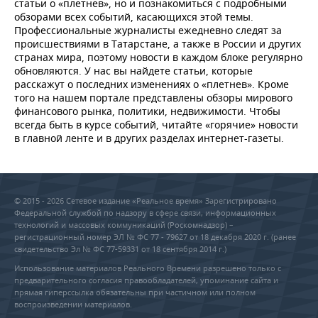
статьи о «плетнев», но и познакомиться с подробными
обзорами всех событий, касающихся этой темы.
Профессиональные журналисты ежедневно следят за
происшествиями в Татарстане, а также в России и других
странах мира, поэтому новости в каждом блоке регулярно
обновляются. У нас вы найдете статьи, которые
расскажут о последних изменениях о «плетнев». Кроме
того на нашем портале представлены обзоры мирового
финансового рынка, политики, недвижимости. Чтобы
всегда быть в курсе событий, читайте «горячие» новости
в главной ленте и в других разделах интернет-газеты.
© 2015 - 2026 Сетевое издание «Реальное время» Зарегистрировано
Федеральной службой по надзору в сфере связи, информационных
технологий и массовых коммуникаций (Роскомнадзор) –
регистрационный номер ЭЛ № ФС 77 - 79627 от 18 декабря 2020 г. (ранее
свидетельство Эл № ФС 77-59331 от 18 сентября 2014 г.)
Использование материалов Реального Времени разрешено только с
предварительного согласия правообладателей, упоминание сайта и
прямая гиперссылка обязательны при частичном или полном
воспроизведении материалов.