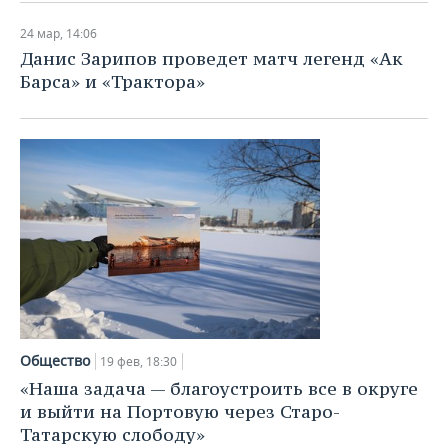
НЕФТЕХИМИЯ
24 мар, 14:06
РОЗНИЧНАЯ ТОРГОВЛЯ
НОВОСТИ ТЕХНОЛОГИЙ
МЕРОПРИЯТИЯ
НЕФТЬ
Данис Зарипов проведет матч легенд «Ак
Барса» и «Трактора»
ТРАНСПОРТ
IT
НОВОСТИ МЕРОПРИЯТИЙ
СПОРТ
ОПК
УСЛУГИ
МЕДИА
ВЫЕЗДНАЯ РЕДАКЦИЯ
НОВОСТИ СПОРТА
ОБЩЕСТВО
ЭНЕРГЕТИКА
ТЕЛЕКОММУНИКАЦИИ
БИЗНЕС-БРАНЧИ
ФУТБОЛ
НОВОСТИ ОБЩЕСТВА
ФОТОГАЛЕРЕЯ
ONLINE-КОНФЕРЕНЦИИ
ХОККЕЙ
ВЛАСТЬ
СЮЖЕТЫ
ОТКРЫТАЯ ЛЕКЦИЯ
БАСКЕТБОЛ
ИНФРАСТРУКТУРА
СПРАВОЧНИК
ВОЛЕЙБОЛ
ИСТОРИЯ
СПИСОК ПЕРСОН
ПОЛНАЯ ВЕРСИЯ
КИБЕРСПОРТ
КУЛЬТУРА
СПИСОК КОМПАНИЙ
Общество
19 фев, 18:30
«Наша задача — благоустроить все в округе
ФИГУРНОЕ КАТАНИЕ
МЕДИЦИНА
и выйти на Портовую через Старо-
Татарскую слободу»