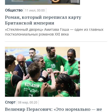
НЕФТЕХИМИЯ
РОЗНИЧНАЯ ТОРГОВЛЯ
НОВОСТИ ТЕХНОЛОГИЙ
МЕРОПРИЯТИЯ
Общество
11 июл, 00:00
НЕФТЬ
Роман, который переписал карту
ТРАНСПОРТ
IT
НОВОСТИ МЕРОПРИЯТИЙ
СПОРТ
Британской империи
ОПК
«Стеклянный дворец» Амитава Гоша — один из главных
УСЛУГИ
МЕДИА
ВЫЕЗДНАЯ РЕДАКЦИЯ
НОВОСТИ СПОРТА
ОБЩЕСТВО
постколониальных романов XXI века
ЭНЕРГЕТИКА
ТЕЛЕКОММУНИКАЦИИ
БИЗНЕС-БРАНЧИ
ФУТБОЛ
НОВОСТИ ОБЩЕСТВА
ФОТОГАЛЕРЕЯ
ONLINE-КОНФЕРЕНЦИИ
ХОККЕЙ
ВЛАСТЬ
СЮЖЕТЫ
ОТКРЫТАЯ ЛЕКЦИЯ
БАСКЕТБОЛ
ИНФРАСТРУКТУРА
СПРАВОЧНИК
ВОЛЕЙБОЛ
ИСТОРИЯ
СПИСОК ПЕРСОН
ПОЛНАЯ ВЕРСИЯ
КИБЕРСПОРТ
КУЛЬТУРА
СПИСОК КОМПАНИЙ
ФИГУРНОЕ КАТАНИЕ
МЕДИЦИНА
Спорт
08 мар, 00:20
Велимир Перасович: «Это нормально — не