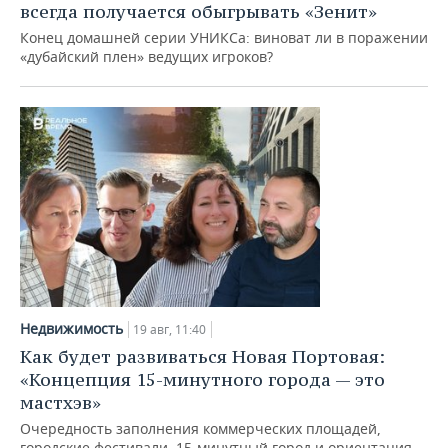
ВОДНЫЕ ВИДЫ СПОРТА
ОБРАЗОВАНИЕ
всегда получается обыгрывать «Зенит»
Конец домашней серии УНИКСа: виноват ли в поражении
ХОККЕЙ С МЯЧОМ
ПРОИСШЕСТВИЯ
«дубайский плен» ведущих игроков?
Недвижимость
19 авг, 11:40
Как будет развиваться Новая Портовая:
«Концепция 15-минутного города — это
мастхэв»
Очередность заполнения коммерческих площадей,
городские фестивали, 15-минутный город и ориентация