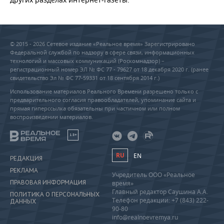
© 2015 - 2026 Сетевое издание «Реальное время» Зарегистрировано
Федеральной службой по надзору в сфере связи, информационных
технологий и массовых коммуникаций (Роскомнадзор) –
регистрационный номер ЭЛ № ФС 77 - 79627 от 18 декабря 2020 г. (ранее
свидетельство Эл № ФС 77-59331 от 18 сентября 2014 г.)
Использование материалов Реального Времени разрешено только с
предварительного согласия правообладателей, упоминание сайта и
прямая гиперссылка обязательны при частичном или полном
воспроизведении материалов.
18+
RU
EN
РЕДАКЦИЯ
РЕКЛАМА
Учредитель ООО «Реальное
ПРАВОВАЯ ИНФОРМАЦИЯ
время»
Главный редактор Саушина А.А.
ПОЛИТИКА О ПЕРСОНАЛЬНЫХ
Телефон редакции: +7 (843) 222-
ДАННЫХ
90-80
info@realnoevremya.ru