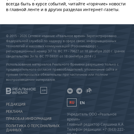
всегда быть в курсе событий, читайте «горячие» новости
в главной ленте и в других разделах интернет-газеты.
© 2015 - 2026 Сетевое издание «Реальное время» Зарегистрировано
Федеральной службой по надзору в сфере связи, информационных
технологий и массовых коммуникаций (Роскомнадзор) –
регистрационный номер ЭЛ № ФС 77 - 79627 от 18 декабря 2020 г. (ранее
свидетельство Эл № ФС 77-59331 от 18 сентября 2014 г.)
Использование материалов Реального Времени разрешено только с
предварительного согласия правообладателей, упоминание сайта и
прямая гиперссылка обязательны при частичном или полном
воспроизведении материалов.
18+
RU
EN
РЕДАКЦИЯ
РЕКЛАМА
Учредитель ООО «Реальное
ПРАВОВАЯ ИНФОРМАЦИЯ
время»
Главный редактор Саушина А.А.
ПОЛИТИКА О ПЕРСОНАЛЬНЫХ
Телефон редакции: +7 (843) 222-
ДАННЫХ