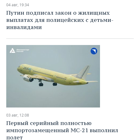
НЕФТЕХИМИЯ
04 авг, 19:34
РОЗНИЧНАЯ ТОРГОВЛЯ
НОВОСТИ ТЕХНОЛОГИЙ
МЕРОПРИЯТИЯ
Путин подписал закон о жилищных
НЕФТЬ
выплатах для полицейских с детьми-
ТРАНСПОРТ
IT
НОВОСТИ МЕРОПРИЯТИЙ
СПОРТ
инвалидами
ОПК
УСЛУГИ
МЕДИА
ВЫЕЗДНАЯ РЕДАКЦИЯ
НОВОСТИ СПОРТА
ОБЩЕСТВО
ЭНЕРГЕТИКА
ТЕЛЕКОММУНИКАЦИИ
БИЗНЕС-БРАНЧИ
ФУТБОЛ
НОВОСТИ ОБЩЕСТВА
ФОТОГАЛЕРЕЯ
ONLINE-КОНФЕРЕНЦИИ
ХОККЕЙ
ВЛАСТЬ
СЮЖЕТЫ
ОТКРЫТАЯ ЛЕКЦИЯ
БАСКЕТБОЛ
ИНФРАСТРУКТУРА
СПРАВОЧНИК
ВОЛЕЙБОЛ
ИСТОРИЯ
СПИСОК ПЕРСОН
ПОЛНАЯ ВЕРСИЯ
КИБЕРСПОРТ
КУЛЬТУРА
СПИСОК КОМПАНИЙ
03 авг, 12:08
Первый серийный полностью
ФИГУРНОЕ КАТАНИЕ
МЕДИЦИНА
импортозамещенный МС-21 выполнил
полет