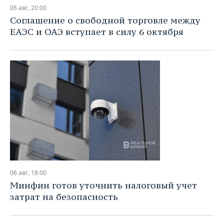
НЕФТЕХИМИЯ
06 авг, 20:00
РОЗНИЧНАЯ ТОРГОВЛЯ
НОВОСТИ ТЕХНОЛОГИЙ
МЕРОПРИЯТИЯ
Соглашение о свободной торговле между
НЕФТЬ
ЕАЭС и ОАЭ вступает в силу 6 октября
ТРАНСПОРТ
IT
НОВОСТИ МЕРОПРИЯТИЙ
СПОРТ
ОПК
УСЛУГИ
МЕДИА
ВЫЕЗДНАЯ РЕДАКЦИЯ
НОВОСТИ СПОРТА
ОБЩЕСТВО
ЭНЕРГЕТИКА
ТЕЛЕКОММУНИКАЦИИ
БИЗНЕС-БРАНЧИ
ФУТБОЛ
НОВОСТИ ОБЩЕСТВА
ФОТОГАЛЕРЕЯ
ONLINE-КОНФЕРЕНЦИИ
ХОККЕЙ
ВЛАСТЬ
СЮЖЕТЫ
ОТКРЫТАЯ ЛЕКЦИЯ
БАСКЕТБОЛ
ИНФРАСТРУКТУРА
СПРАВОЧНИК
ВОЛЕЙБОЛ
ИСТОРИЯ
СПИСОК ПЕРСОН
ПОЛНАЯ ВЕРСИЯ
06 авг, 18:00
КИБЕРСПОРТ
КУЛЬТУРА
СПИСОК КОМПАНИЙ
Минфин готов уточнить налоговый учет
затрат на безопасность
ФИГУРНОЕ КАТАНИЕ
МЕДИЦИНА