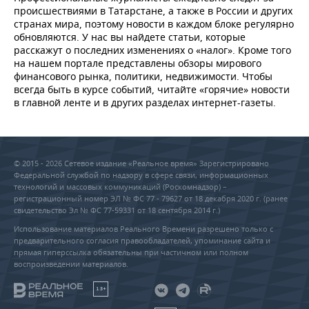
происшествиями в Татарстане, а также в России и других
странах мира, поэтому новости в каждом блоке регулярно
обновляются. У нас вы найдете статьи, которые
расскажут о последних изменениях о «налог». Кроме того
на нашем портале представлены обзоры мирового
финансового рынка, политики, недвижимости. Чтобы
всегда быть в курсе событий, читайте «горячие» новости
в главной ленте и в других разделах интернет-газеты.
© 2015 - 2026 Сетевое издание «Реальное время» Зарегистрировано
Федеральной службой по надзору в сфере связи, информационных
технологий и массовых коммуникаций (Роскомнадзор) –
регистрационный номер ЭЛ № ФС 77 - 79627 от 18 декабря 2020 г. (ранее
свидетельство Эл № ФС 77-59331 от 18 сентября 2014 г.)
Использование материалов Реального Времени разрешено только с
предварительного согласия правообладателей, упоминание сайта и
прямая гиперссылка обязательны при частичном или полном
воспроизведении материалов.
18+