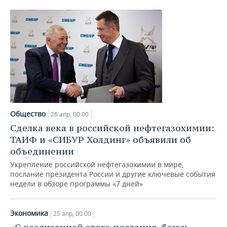
НЕФТЕХИМИЯ
РОЗНИЧНАЯ ТОРГОВЛЯ
НОВОСТИ ТЕХНОЛОГИЙ
МЕРОПРИЯТИЯ
НЕФТЬ
ТРАНСПОРТ
IT
НОВОСТИ МЕРОПРИЯТИЙ
СПОРТ
ОПК
УСЛУГИ
МЕДИА
ВЫЕЗДНАЯ РЕДАКЦИЯ
НОВОСТИ СПОРТА
ОБЩЕСТВО
ЭНЕРГЕТИКА
ТЕЛЕКОММУНИКАЦИИ
БИЗНЕС-БРАНЧИ
ФУТБОЛ
НОВОСТИ ОБЩЕСТВА
ФОТОГАЛЕРЕЯ
ONLINE-КОНФЕРЕНЦИИ
ХОККЕЙ
ВЛАСТЬ
СЮЖЕТЫ
Общество
26 апр, 00:00
Сделка века в российской нефтегазохимии:
ОТКРЫТАЯ ЛЕКЦИЯ
БАСКЕТБОЛ
ИНФРАСТРУКТУРА
СПРАВОЧНИК
ТАИФ и «СИБУР Холдинг» объявили об
объединении
ВОЛЕЙБОЛ
ИСТОРИЯ
СПИСОК ПЕРСОН
ПОЛНАЯ ВЕРСИЯ
Укрепление российской нефтегазохимии в мире,
послание президента России и другие ключевые события
КИБЕРСПОРТ
КУЛЬТУРА
СПИСОК КОМПАНИЙ
недели в обзоре программы «7 дней»
ФИГУРНОЕ КАТАНИЕ
МЕДИЦИНА
Экономика
25 апр, 00:00