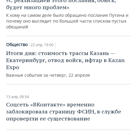
«С реализацией этого послания, боюсь,
ВОДНЫЕ ВИДЫ СПОРТА
ОБРАЗОВАНИЕ
будет много проблем»
ХОККЕЙ С МЯЧОМ
ПРОИСШЕСТВИЯ
К кому на самом деле было обращено послание Путина и
почему оно выглядит по большей части списком пустых
обещаний
Общество
22 апр, 19:00
Итоги дня: стоимость трассы Казань —
Екатеринбург, отвод войск, ифтар в Kazan
Expo
Важные события за четверг, 22 апреля
13 апр, 09:54
Соцсеть «ВКонтакте» временно
заблокировала страницу ФСИН, в службе
опровергли ее существование