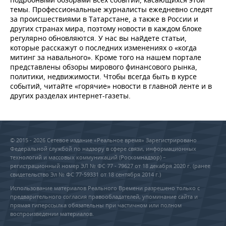
темы. Профессиональные журналисты ежедневно следят
за происшествиями в Татарстане, а также в России и
других странах мира, поэтому новости в каждом блоке
регулярно обновляются. У нас вы найдете статьи,
которые расскажут о последних изменениях о «когда
митинг за навального». Кроме того на нашем портале
представлены обзоры мирового финансового рынка,
политики, недвижимости. Чтобы всегда быть в курсе
событий, читайте «горячие» новости в главной ленте и в
других разделах интернет-газеты.
© 2015 - 2026 Сетевое издание «Реальное время» Зарегистрировано
Федеральной службой по надзору в сфере связи, информационных
технологий и массовых коммуникаций (Роскомнадзор) –
регистрационный номер ЭЛ № ФС 77 - 79627 от 18 декабря 2020 г. (ранее
свидетельство Эл № ФС 77-59331 от 18 сентября 2014 г.)
Использование материалов Реального Времени разрешено только с
предварительного согласия правообладателей, упоминание сайта и
прямая гиперссылка обязательны при частичном или полном
воспроизведении материалов.