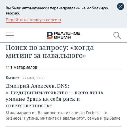
Вы были автоматически перенаправлены на мобильную
версию.
Перейти на полную версию
РЕГИОНЫ
БАШКОРТОСТАН
НОВОСТИ
Поиск по запросу: «когда
ТАТАРСТАН
АНАЛИТИКА
митинг за навального»
УДМУРТИЯ
НОВОСТИ АНАЛИТИКИ
ЭКОНОМИКА
111 материалов
ДЕКЛАРАЦИИ О ДОХОДАХ
НОВОСТИ ЭКОНОМИКИ
ПРОМЫШЛЕННОСТЬ
Бизнес
27 май, 00:00
Дмитрий Алексеев, DNS:
КОРОЛИ ГОСЗАКАЗА ПФО
ФИНАНСЫ
НОВОСТИ
НЕДВИЖИМОСТЬ
ПРОМЫШЛЕННОСТИ
«Предпринимательство — всего лишь
умение брать на себя риск и
ВУЗЫ ТАТАРСТАНА
БАНКИ
НОВОСТИ НЕДВИЖИМОСТИ
АВТО
АГРОПРОМ
ответственность»
КОМУ ПРИНАДЛЕЖАТ
БЮДЖЕТ
НОВОСТИ АВТО
БИЗНЕС
Миллиардер из Владивостока из списка Forbes — о
ТОРГОВЫЕ ЦЕНТРЫ
МАШИНОСТРОЕНИЕ
бизнесе, Путине, митингах Навального*, семье и рыбалке
ТАТАРСТАНА
ИНВЕСТИЦИИ
НОВОСТИ БИЗНЕСА
ТЕХНОЛОГИИ