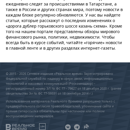
ежедневно следят за происшествиями в Татарстане, а
также в России и других странах мира, поэтому новости в
каждом блоке регулярно обновляются. У нас вы найдете
статьи, которые расскажут о последних изменениях о
«дорога дублер горьковского шоссе казань схема». Кроме
того на нашем портале представлены обзоры мирового
финансового рынка, политики, недвижимости. Чтобы
всегда быть в курсе событий, читайте «горячие» новости
в главной ленте и в других разделах интернет-газеты.
© 2015 - 2026 Сетевое издание «Реальное время» Зарегистрировано
Федеральной службой по надзору в сфере связи, информационных
технологий и массовых коммуникаций (Роскомнадзор) –
регистрационный номер ЭЛ № ФС 77 - 79627 от 18 декабря 2020 г. (ранее
свидетельство Эл № ФС 77-59331 от 18 сентября 2014 г.)
Использование материалов Реального Времени разрешено только с
предварительного согласия правообладателей, упоминание сайта и
прямая гиперссылка обязательны при частичном или полном
воспроизведении материалов.
18+