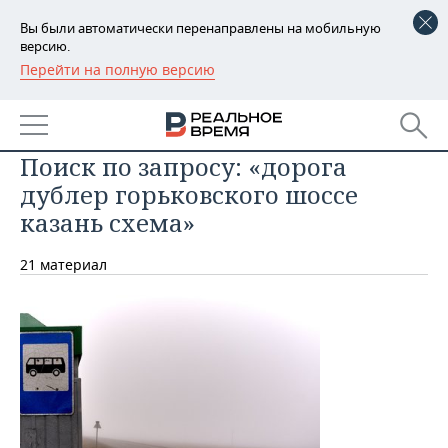
Вы были автоматически перенаправлены на мобильную
версию.
Перейти на полную версию
РЕГИОНЫ
БАШКОРТОСТАН
НОВОСТИ
Поиск по запросу: «дорога
ТАТАРСТАН
АНАЛИТИКА
дублер горьковского шоссе
УДМУРТИЯ
НОВОСТИ АНАЛИТИКИ
ЭКОНОМИКА
казань схема»
ДЕКЛАРАЦИИ О ДОХОДАХ
НОВОСТИ ЭКОНОМИКИ
ПРОМЫШЛЕННОСТЬ
21 материал
КОРОЛИ ГОСЗАКАЗА ПФО
ФИНАНСЫ
НОВОСТИ
НЕДВИЖИМОСТЬ
ПРОМЫШЛЕННОСТИ
ВУЗЫ ТАТАРСТАНА
БАНКИ
НОВОСТИ НЕДВИЖИМОСТИ
АВТО
АГРОПРОМ
КОМУ ПРИНАДЛЕЖАТ
БЮДЖЕТ
НОВОСТИ АВТО
БИЗНЕС
ТОРГОВЫЕ ЦЕНТРЫ
МАШИНОСТРОЕНИЕ
ТАТАРСТАНА
ИНВЕСТИЦИИ
НОВОСТИ БИЗНЕСА
ТЕХНОЛОГИИ