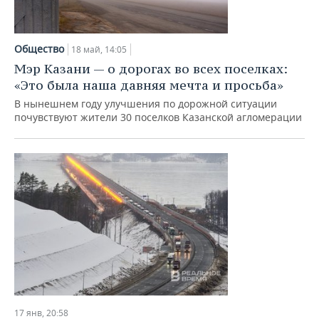
НЕФТЕХИМИЯ
РОЗНИЧНАЯ ТОРГОВЛЯ
НОВОСТИ ТЕХНОЛОГИЙ
МЕРОПРИЯТИЯ
НЕФТЬ
Общество
18 май, 14:05
ТРАНСПОРТ
IT
НОВОСТИ МЕРОПРИЯТИЙ
СПОРТ
Мэр Казани — о дорогах во всех поселках:
ОПК
«Это была наша давняя мечта и просьба»
УСЛУГИ
МЕДИА
ВЫЕЗДНАЯ РЕДАКЦИЯ
НОВОСТИ СПОРТА
ОБЩЕСТВО
ЭНЕРГЕТИКА
В нынешнем году улучшения по дорожной ситуации
почувствуют жители 30 поселков Казанской агломерации
ТЕЛЕКОММУНИКАЦИИ
БИЗНЕС-БРАНЧИ
ФУТБОЛ
НОВОСТИ ОБЩЕСТВА
ФОТОГАЛЕРЕЯ
ONLINE-КОНФЕРЕНЦИИ
ХОККЕЙ
ВЛАСТЬ
СЮЖЕТЫ
ОТКРЫТАЯ ЛЕКЦИЯ
БАСКЕТБОЛ
ИНФРАСТРУКТУРА
СПРАВОЧНИК
ВОЛЕЙБОЛ
ИСТОРИЯ
СПИСОК ПЕРСОН
ПОЛНАЯ ВЕРСИЯ
КИБЕРСПОРТ
КУЛЬТУРА
СПИСОК КОМПАНИЙ
ФИГУРНОЕ КАТАНИЕ
МЕДИЦИНА
17 янв, 20:58