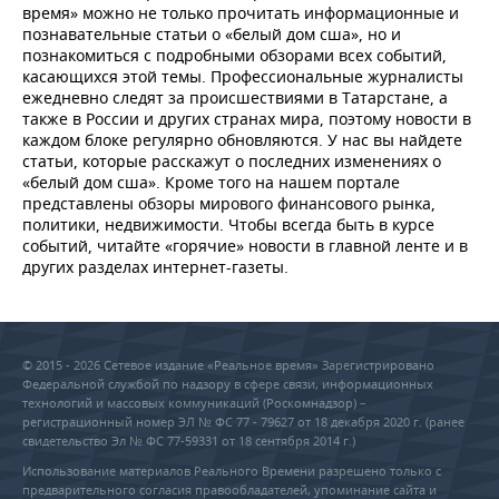
время» можно не только прочитать информационные и
познавательные статьи о «белый дом сша», но и
познакомиться с подробными обзорами всех событий,
касающихся этой темы. Профессиональные журналисты
ежедневно следят за происшествиями в Татарстане, а
также в России и других странах мира, поэтому новости в
каждом блоке регулярно обновляются. У нас вы найдете
статьи, которые расскажут о последних изменениях о
«белый дом сша». Кроме того на нашем портале
представлены обзоры мирового финансового рынка,
политики, недвижимости. Чтобы всегда быть в курсе
событий, читайте «горячие» новости в главной ленте и в
других разделах интернет-газеты.
© 2015 - 2026 Сетевое издание «Реальное время» Зарегистрировано
Федеральной службой по надзору в сфере связи, информационных
технологий и массовых коммуникаций (Роскомнадзор) –
регистрационный номер ЭЛ № ФС 77 - 79627 от 18 декабря 2020 г. (ранее
свидетельство Эл № ФС 77-59331 от 18 сентября 2014 г.)
Использование материалов Реального Времени разрешено только с
предварительного согласия правообладателей, упоминание сайта и