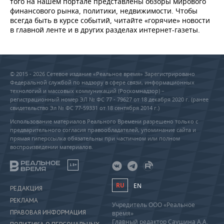
того на нашем портале представлены обзоры мирового
финансового рынка, политики, недвижимости. Чтобы
всегда быть в курсе событий, читайте «горячие» новости
в главной ленте и в других разделах интернет-газеты.
© 2015 - 2026 Сетевое издание «Реальное время» Зарегистрировано
Федеральной службой по надзору в сфере связи, информационных
технологий и массовых коммуникаций (Роскомнадзор) –
регистрационный номер ЭЛ № ФС 77 - 79627 от 18 декабря 2020 г. (ранее
свидетельство Эл № ФС 77-59331 от 18 сентября 2014 г.)
Использование материалов Реального Времени разрешено только с
предварительного согласия правообладателей, упоминание сайта и
прямая гиперссылка обязательны при частичном или полном
воспроизведении материалов.
18+
RU
EN
РЕДАКЦИЯ
РЕКЛАМА
Учредитель ООО «Реальное
ПРАВОВАЯ ИНФОРМАЦИЯ
время»
Главный редактор Саушина А.А.