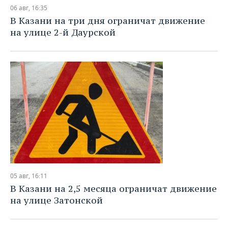
НЕФТЕХИМИЯ
06 авг, 16:35
РОЗНИЧНАЯ ТОРГОВЛЯ
НОВОСТИ ТЕХНОЛОГИЙ
МЕРОПРИЯТИЯ
В Казани на три дня ограничат движение
НЕФТЬ
на улице 2-й Даурской
ТРАНСПОРТ
IT
НОВОСТИ МЕРОПРИЯТИЙ
СПОРТ
ОПК
УСЛУГИ
МЕДИА
ВЫЕЗДНАЯ РЕДАКЦИЯ
НОВОСТИ СПОРТА
ОБЩЕСТВО
ЭНЕРГЕТИКА
ТЕЛЕКОММУНИКАЦИИ
БИЗНЕС-БРАНЧИ
ФУТБОЛ
НОВОСТИ ОБЩЕСТВА
ФОТОГАЛЕРЕЯ
ONLINE-КОНФЕРЕНЦИИ
ХОККЕЙ
ВЛАСТЬ
СЮЖЕТЫ
ОТКРЫТАЯ ЛЕКЦИЯ
БАСКЕТБОЛ
ИНФРАСТРУКТУРА
СПРАВОЧНИК
ВОЛЕЙБОЛ
ИСТОРИЯ
СПИСОК ПЕРСОН
ПОЛНАЯ ВЕРСИЯ
05 авг, 16:11
КИБЕРСПОРТ
КУЛЬТУРА
СПИСОК КОМПАНИЙ
В Казани на 2,5 месяца ограничат движение
на улице Затонской
ФИГУРНОЕ КАТАНИЕ
МЕДИЦИНА