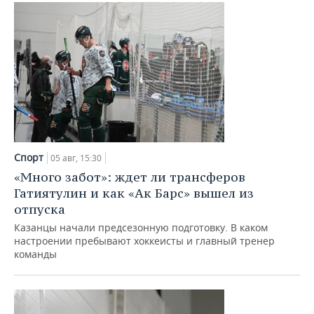
ВОДНЫЕ ВИДЫ СПОРТА
ОБРАЗОВАНИЕ
ХОККЕЙ С МЯЧОМ
ПРОИСШЕСТВИЯ
Спорт
05 авг, 15:30
«Много забот»: ждет ли трансферов
Гатиятулин и как «Ак Барс» вышел из
отпуска
Казанцы начали предсезонную подготовку. В каком
настроении пребывают хоккеисты и главный тренер
команды