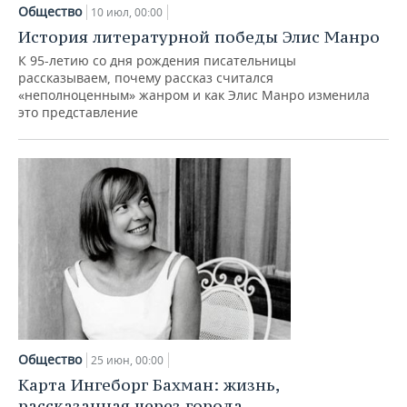
НЕФТЕХИМИЯ
Общество
10 июл, 00:00
РОЗНИЧНАЯ ТОРГОВЛЯ
НОВОСТИ ТЕХНОЛОГИЙ
МЕРОПРИЯТИЯ
История литературной победы Элис Манро
НЕФТЬ
К 95-летию со дня рождения писательницы
ТРАНСПОРТ
IT
НОВОСТИ МЕРОПРИЯТИЙ
СПОРТ
рассказываем, почему рассказ считался
ОПК
«неполноценным» жанром и как Элис Манро изменила
это представление
УСЛУГИ
МЕДИА
ВЫЕЗДНАЯ РЕДАКЦИЯ
НОВОСТИ СПОРТА
ОБЩЕСТВО
ЭНЕРГЕТИКА
ТЕЛЕКОММУНИКАЦИИ
БИЗНЕС-БРАНЧИ
ФУТБОЛ
НОВОСТИ ОБЩЕСТВА
ФОТОГАЛЕРЕЯ
ONLINE-КОНФЕРЕНЦИИ
ХОККЕЙ
ВЛАСТЬ
СЮЖЕТЫ
ОТКРЫТАЯ ЛЕКЦИЯ
БАСКЕТБОЛ
ИНФРАСТРУКТУРА
СПРАВОЧНИК
ВОЛЕЙБОЛ
ИСТОРИЯ
СПИСОК ПЕРСОН
ПОЛНАЯ ВЕРСИЯ
КИБЕРСПОРТ
КУЛЬТУРА
СПИСОК КОМПАНИЙ
Общество
25 июн, 00:00
ФИГУРНОЕ КАТАНИЕ
МЕДИЦИНА
Карта Ингеборг Бахман: жизнь,
рассказанная через города