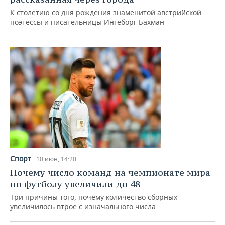
ВОДНЫЕ ВИДЫ СПОРТА
ОБРАЗОВАНИЕ
К столетию со дня рождения знаменитой австрийской
поэтессы и писательницы Ингеборг Бахман
ХОККЕЙ С МЯЧОМ
ПРОИСШЕСТВИЯ
Спорт
10 июн, 14:20
Почему число команд на чемпионате мира
по футболу увеличили до 48
Три причины того, почему количество сборных
увеличилось втрое с изначального числа