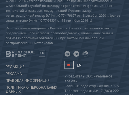
© 2015 - 2026 Сетевое издание «Реальное время» Зарегистрировано
Федеральной службой по надзору в сфере связи, информационных
технологий и массовых коммуникаций (Роскомнадзор) –
регистрационный номер ЭЛ № ФС 77 - 79627 от 18 декабря 2020 г. (ранее
свидетельство Эл № ФС 77-59331 от 18 сентября 2014 г.)
Использование материалов Реального Времени разрешено только с
предварительного согласия правообладателей, упоминание сайта и
прямая гиперссылка обязательны при частичном или полном
воспроизведении материалов.
18+
RU
EN
РЕДАКЦИЯ
РЕКЛАМА
Учредитель ООО «Реальное
ПРАВОВАЯ ИНФОРМАЦИЯ
время»
Главный редактор Саушина А.А.
ПОЛИТИКА О ПЕРСОНАЛЬНЫХ
Телефон редакции: +7 (843) 222-
ДАННЫХ
90-80
info@realnoevremya.ru
Полная версия
Тестовая версия