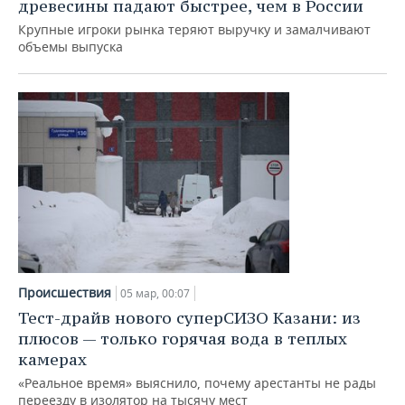
ВОДНЫЕ ВИДЫ СПОРТА
ОБРАЗОВАНИЕ
древесины падают быстрее, чем в России
Крупные игроки рынка теряют выручку и замалчивают
ХОККЕЙ С МЯЧОМ
ПРОИСШЕСТВИЯ
объемы выпуска
Происшествия
05 мар, 00:07
Тест-драйв нового суперСИЗО Казани: из
плюсов — только горячая вода в теплых
камерах
«Реальное время» выяснило, почему арестанты не рады
переезду в изолятор на тысячу мест