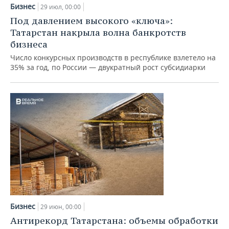
НЕФТЕХИМИЯ
Бизнес
29 июл, 00:00
РОЗНИЧНАЯ ТОРГОВЛЯ
НОВОСТИ ТЕХНОЛОГИЙ
МЕРОПРИЯТИЯ
Под давлением высокого «ключа»:
НЕФТЬ
Татарстан накрыла волна банкротств
ТРАНСПОРТ
IT
НОВОСТИ МЕРОПРИЯТИЙ
СПОРТ
бизнеса
ОПК
Число конкурсных производств в республике взлетело на
УСЛУГИ
МЕДИА
ВЫЕЗДНАЯ РЕДАКЦИЯ
НОВОСТИ СПОРТА
ОБЩЕСТВО
35% за год, по России — двукратный рост субсидиарки
ЭНЕРГЕТИКА
ТЕЛЕКОММУНИКАЦИИ
БИЗНЕС-БРАНЧИ
ФУТБОЛ
НОВОСТИ ОБЩЕСТВА
ФОТОГАЛЕРЕЯ
ONLINE-КОНФЕРЕНЦИИ
ХОККЕЙ
ВЛАСТЬ
СЮЖЕТЫ
ОТКРЫТАЯ ЛЕКЦИЯ
БАСКЕТБОЛ
ИНФРАСТРУКТУРА
СПРАВОЧНИК
ВОЛЕЙБОЛ
ИСТОРИЯ
СПИСОК ПЕРСОН
ПОЛНАЯ ВЕРСИЯ
КИБЕРСПОРТ
КУЛЬТУРА
СПИСОК КОМПАНИЙ
Бизнес
ФИГУРНОЕ КАТАНИЕ
МЕДИЦИНА
29 июн, 00:00
Антирекорд Татарстана: объемы обработки