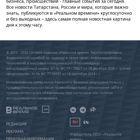
бизнеса, происшествий - главные события за сегодня.
Все новости Татарстана, России и мира, которые важно
знать, публикуются в «Реальном времени» круглосуточно
и без выходных – здесь самая полная новостная картина
дня к этому часу.
© 2015 - 2026 Сетевое издание «Реальное время» Зарегистрировано
Федеральной службой по надзору в сфере связи, информационных
технологий и массовых коммуникаций (Роскомнадзор) –
регистрационный номер ЭЛ № ФС 77 - 79627 от 18 декабря 2020 г. (ранее
свидетельство Эл № ФС 77-59331 от 18 сентября 2014 г.)
Использование материалов Реального Времени разрешено только с
предварительного согласия правообладателей, упоминание сайта и
прямая гиперссылка обязательны при частичном или полном
воспроизведении материалов.
18+
RU
EN
РЕДАКЦИЯ
РЕКЛАМА
Учредитель ООО «Реальное
ПРАВОВАЯ ИНФОРМАЦИЯ
время»