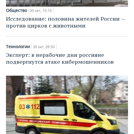
ВОДНЫЕ ВИДЫ СПОРТА
ОБРАЗОВАНИЕ
Общество
30 окт, 10:10
ХОККЕЙ С МЯЧОМ
ПРОИСШЕСТВИЯ
Исследование: половина жителей России —
против цирков с животными
Технологии
30 окт, 09:50
Эксперт: в нерабочие дни россияне
подвергнутся атаке кибермошенников