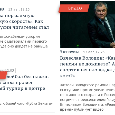
ВИДЕО
вия
13 авг, 13:15
на нормальную
кую скорость». Как
усин читателем стал
Татфондбанка» ускорил
ие с материалами первого
 суда оно дойдет не раньше
Экономика
13 авг, 12:25
Вячеслав Володин: «Как
пенсии не доживете? А
спортивная площадка 
вг, 12:05
кого?»
волейбол без пляжа:
азань» провел
Жители Заводского района Са
й турнир в центре
выступили против увеличени
пенсионного возраста в Росси
встрече с председателем Гос
с юбилейного «Кубка Зенита»
Вячеславом Володиным. «Реа
время» публикует видео