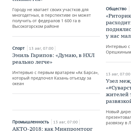
Общество
Городу не хватает своих участков для
многодетных, в перспективе он может
«Риторик
получить от федералов 1 600 га в
расходит
Высокогорском районе
поднялись
у нас мал
Интервью с
Спорт
13 авг, 07:00
Общество
Орешкиным.
Эмиль Гарипов: «Думаю, в НХЛ
«Удивляют баталии
реально легче»
«диванных аналитиков»,
реплики «татары,
Интервью с первым вратарем «Ак Барса»,
13 авг, 07:00
определитесь, вы булгары
который предпочел Казань отъезду за
Узел меж
или монголы?»
океан
«#Суварс
13 авг, 07:00
жителей 
развязко
Новый дире
презентова
Промышленность
13 авг, 07:00
развязку в
АКТО-2018: как Минпромторг