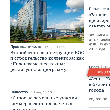
Происшест
«Вышли 
крейсерс
банкир М
Экс-глава «
ознакомлен
дела, но до
Промышленность
13 авг, 14:00
2019 года
Второй этап реконструкции БОС
и строительство коллектора: как
«Нижнекамскнефтехим»
Спорт
13 а
реализует экопрограмму
ВИДЕО
Пляжный 
«Зенит-К
юбилейны
города
Общество
13 авг, 12:10
«Спрос на земельные участки
Видеоотчет 
коммерческого назначения
снижается»