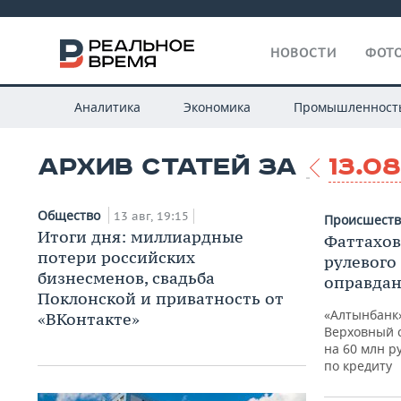
НОВОСТИ
ФОТО
Аналитика
Экономика
Промышленност
АРХИВ СТАТЕЙ ЗА
13.08
Общество
13 авг, 19:15
Происшест
Итоги дня: миллиардные
Фаттахов
потери российских
рулевого
бизнесменов, свадьба
оправдан
Поклонской и приватность от
«Алтынбанк»
«ВКонтакте»
Верховный с
на 60 млн р
по кредиту