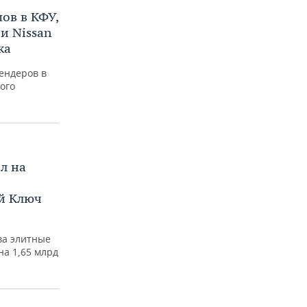
ов в КФУ,
и Nissan
ка
ендеров в
ого
л на
й Ключ
ва элитные
на 1,65 млрд