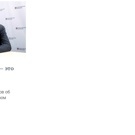
— это
ов об
вом