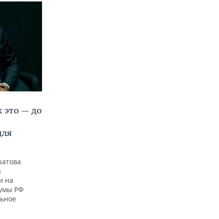
 это — до
для
ратова
я
и на
думы РФ
льное