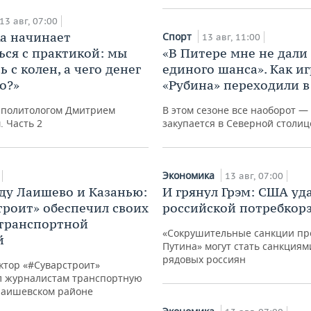
13 авг, 07:00
а начинает
Спорт
13 авг, 11:00
ься с практикой: мы
«В Питере мне не дали
 с колен, а чего денег
единого шанса». Как и
о?»
«Рубина» переходили в
 политологом Дмитрием
В этом сезоне все наоборот —
 Часть 2
закупается в Северной столиц
Экономика
13 авг, 07:00
ду Лаишево и Казанью:
И грянул Грэм: США уд
троит» обеспечил своих
российской потребкор
транспортной
«Сокрушительные санкции пр
й
Путина» могут стать санкциям
рядовых россиян
ктор «#Суварстроит»
л журналистам транспортную
 Лаишевском районе