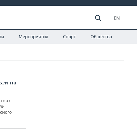
EN
ии
Мероприятия
Спорт
Общество
ьги на
стно с
ли
сного