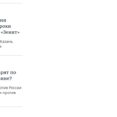
 ни
гроки
 «Зенит»
 Казань
е
арят по
зине?
отив России
и против