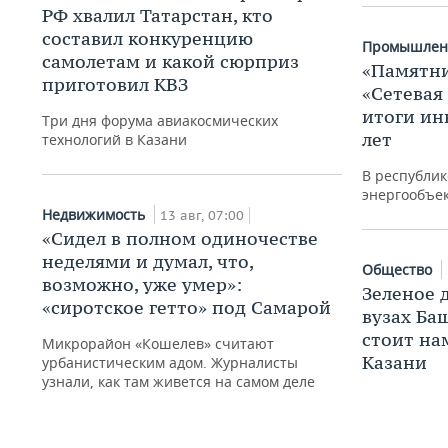
РФ хвалил Татарстан, кто
составил конкуренцию
Промышлен
самолетам и какой сюрприз
«Памятни
приготовил КВЗ
«Сетевая
итоги ин
Три дня форума авиакосмических
лет
технологий в Казани
В республик
энергообъе
Недвижимость
13 авг, 07:00
«Сидел в полном одиночестве
неделями и думал, что,
Общество
возможно, уже умер»:
Зеленое 
«сиротское гетто» под Самарой
вузах Ба
стоит на
Микрорайон «Кошелев» считают
Казани
урбанистическим адом. Журналисты
узнали, как там живется на самом деле