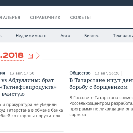
ГАЛЕРЕЯ
СПРАВОЧНИК
СЮЖЕТЫ
ь
Недвижимость
Авто
Бизнес
Технолог
.2018
вия
Общество
13 авг, 17:30
13 авг, 16:20
 vs Абдуллины: брат
В Татарстане ищут ден
 «Татнефтепродукта»
борьбу с борщевиком
 вчистую
В Госсовете Татарстана совме
Россельхозцентром разработа
 и прокуратура не убедили
программу по ликвидации опа
уд Татарстана в обмане банка
сорняка
ублей со стороны поручителя