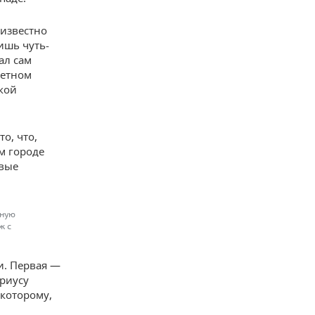
еизвестно
ишь чуть-
ал сам
летном
кой
о, что,
м городе
рвые
ьную
ж с
и. Первая —
ариусу
 которому,