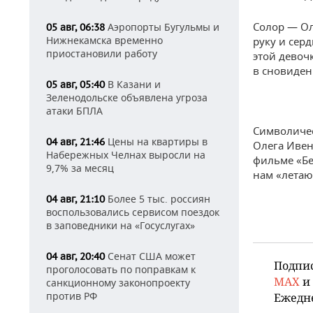
Солор — Ол
Аэропорты Бугульмы и
05 авг, 06:38
Нижнекамска временно
руку и серд
приостановили работу
этой девоч
в сновиден
В Казани и
05 авг, 05:40
Зеленодольске объявлена угроза
атаки БПЛА
Символичес
Цены на квартиры в
04 авг, 21:46
Олега Ивен
Набережных Челнах выросли на
фильме «Бе
9,7% за месяц
нам «летаю
Более 5 тыс. россиян
04 авг, 21:10
воспользовались сервисом поездок
в заповедники на «Госуслугах»
Сенат США может
04 авг, 20:40
Подпи
проголосовать по поправкам к
MAX
и
санкционному законопроекту
против РФ
Ежедн