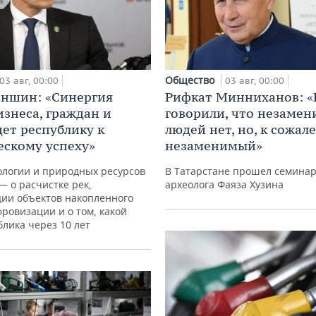
Общество
03 авг, 00:00
03 авг, 00:00
аншин: «Синергия
Рифкат Минниханов: «
изнеса, граждан и
говорили, что незаме
дет республику к
людей нет, но, к сожал
ескому успеху»
незаменимый»
ологии и природных ресурсов
В Татарстане прошел семина
— о расчистке рек,
археолога Фаяза Хузина
ции объектов накопленного
фровизации и о том, какой
блика через 10 лет