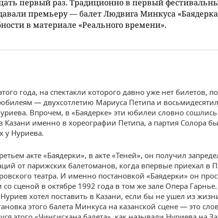
цать первый раз. Традиционно в первый фестивальн
давали премьеру — балет Людвига Минкуса «Баядерка
ности в материале «Реального времени».
этого года, на спектакли которого давно уже нет билетов, 
 юбилеям — двухсотлетию Мариуса Петипа и восьмидесяти
уриева. Впрочем, в «Баядерке» эти юбилеи словно сошлис
 в Казани именно в хореографии Петипа, а партия Солора б
 у Нуриева.
ретьем акте «Баядерки», в акте «Теней», он получил запред
ций от парижских балетоманов, когда впервые приехал в П
ровского театра. И именно постановкой «Баядерки» он прос
 со сценой в октябре 1992 года в том же зале Опера Гарнье.
 Нуриев хотел поставить в Казани, если бы не ушел из жизн
тановка этого балета Минкуса на казанской сцене — это сло
ся этого «Чингисхана балета», как называли Нуриева на За