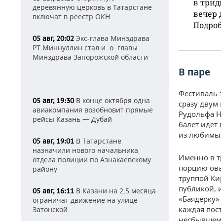
в трид
деревянную церковь в Татарстане
вечер 
включат в реестр ОКН
Подроб
Экс-глава Минздрава
05 авг, 20:02
РТ Миннуллин стал и. о. главы
Минздрава Запорожской области
В паре
Фестиваль 
В конце октября одна
05 авг, 19:30
сразу двум
авиакомпания возобновит прямые
Рудольфа Н
рейсы Казань — Дубай
балет идет
из любимых
В Татарстане
05 авг, 19:01
назначили нового начальника
Именно в т
отдела полиции по Азнакаевскому
порцию ова
району
труппой Ки
публикой, и
В Казани на 2,5 месяца
05 авг, 16:11
«Баядерку»
ограничат движение на улице
каждая пос
Затонской
несбывшему