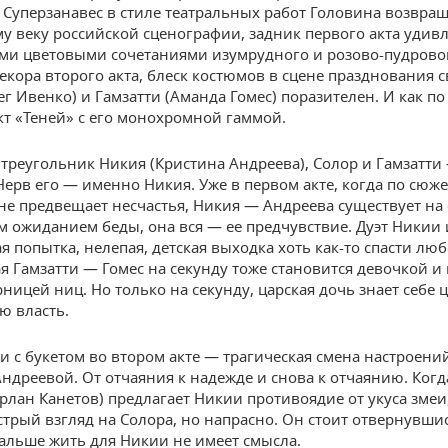
 Суперзанавес в стиле театральных работ Головина возвращ
у веку российской сценографии, задник первого акта удивл
и цветовыми сочетаниями изумрудного и розово-пудрово
декора второго акта, блеск костюмов в сцене празднования 
г Ивенко) и Гамзатти (Аманда Гомес) поразителен. И как по
кт «Теней» с его монохромной гаммой.
реугольник Никия (Кристина Андреева), Солор и Гамзатти
Нерв его — именно Никия. Уже в первом акте, когда по сюжет
не предвещает несчастья, Никия — Андреева существует на 
м ожиданием беды, она вся — ее предчувствие. Дуэт Никии 
я попытка, нелепая, детская выходка хоть как-то спасти люб
я Гамзатти — Гомес на секунду тоже становится девочкой и 
ницей ниц. Но только на секунду, царская дочь знает себе 
ю власть.
и с букетом во втором акте — трагическая смена настроени
ндреевой. От отчаяния к надежде и снова к отчаянию. Ког
рлан Канетов) предлагает Никии противоядие от укуса змеи
стрый взгляд на Солора, но напрасно. Он стоит отвернувши
Дальше жить для Никии не имеет смысла.