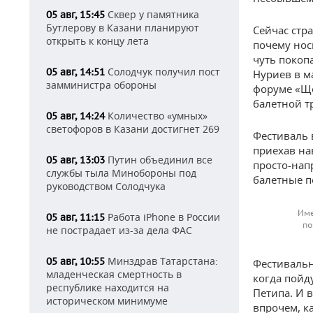
Сквер у памятника
05 авг, 15:45
Бутлерову в Казани планируют
Сейчас стр
открыть к концу лета
почему нос
чуть покоп
Солодчук получил пост
05 авг, 14:51
Нуриев в м
замминистра обороны
форуме «Ще
балетной т
Количество «умных»
05 авг, 14:24
светофоров в Казани достигнет 269
Фестиваль в
приехав на
Путин объединил все
05 авг, 13:03
просто-напр
службы тыла Минобороны под
балетные п
руководством Солодчука
Име
Работа iPhone в России
05 авг, 11:15
по
не пострадает из-за дела ФАС
Минздрав Татарстана:
05 авг, 10:55
Фестивальн
младенческая смертность в
когда пойд
республике находится на
Петипа. И в
историческом минимуме
впрочем, ка