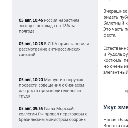
Вчерашнее 
видеть пуб
Россия нарастила
05 авг, 10:46
балетный к
экспорт шоколада на 18% за
Это часть 
полгода
феста.
В США приостановили
05 авг, 10:28
Естественн
рассмотрение антироссийских
и Рудольфу
санкций
костюмы пе
но очень и
элегантный
Мишустин поручил
05 авг, 10:20
провести совещания с бизнесом
для роста производительности
к
труда
Укус зм
Глава Морской
05 авг, 09:35
коллегии РФ провел переговоры с
бразильским министром обороны
Новая «Бая
Востока вс