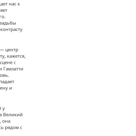
ает нас к
яет
го.
свадьбы
 контрасту
 — центр
у, кажется,
сцене с
и Гамзатти
овь.
падает
цену и
й у
да Великий
, она
сь рядом с