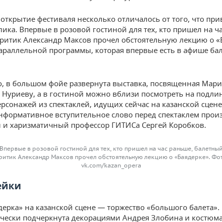
открытие фестиваля несколько отличалось от того, что пр
лика. Впервые в розовой гостиной для тех, кто пришел на ч
ритик Александр Максов прочел обстоятельную лекцию о «
параллельной программы, которая впервые есть в афише ба
о, в большом фойе развернута выставка, посвященная Мари
 Нуриеву, а в гостиной можно вблизи посмотреть на подл
рсонажей из спектаклей, идущих сейчас на казанской сцене.
нформативное вступительное слово перед спектаклем прои
 и харизматичный профессор ГИТИСа Сергей Коробков.
Впервые в розовой гостиной для тех, кто пришел на час раньше, балетны
ритик Александр Максов прочел обстоятельную лекцию о «Баядерке». Фо
vk.com/kazan_opera
ейки
дерка» на казанской сцене — торжество «большого балета».
ячески подчеркнута декорациями Андрея Злобина и костю