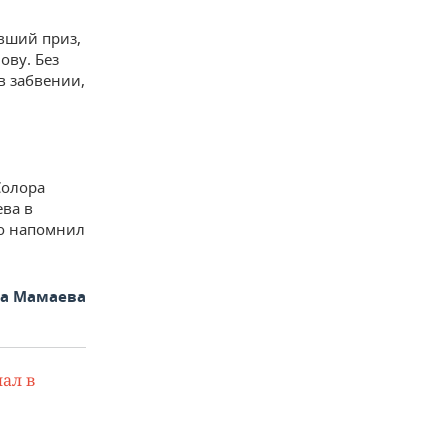
вший приз,
ову. Без
в забвении,
Солора
ева в
о напомнил
на Мамаева
ал в