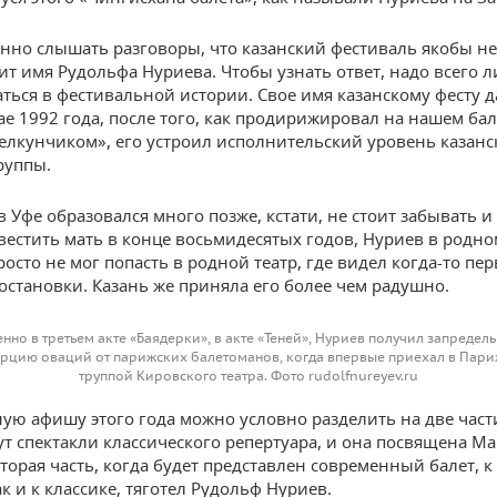
анно слышать разговоры, что казанский фестиваль якобы н
ит имя Рудольфа Нуриева. Чтобы узнать ответ, надо всего л
аться в фестивальной истории. Свое имя казанскому фесту д
ае 1992 года, после того, как продирижировал на нашем ба
лкунчиком», его устроил исполнительский уровень казанс
руппы.
 Уфе образовался много позже, кстати, не стоит забывать и т
вестить мать в конце восьмидесятых годов, Нуриев в родно
осто не мог попасть в родной театр, где видел когда-то пе
остановки. Казань же приняла его более чем радушно.
нно в третьем акте «Баядерки», в акте «Теней», Нуриев получил запредел
рцию оваций от парижских балетоманов, когда впервые приехал в Пари
труппой Кировского театра. Фото rudolfnureyev.ru
ую афишу этого года можно условно разделить на две част
ут спектакли классического репертуара, и она посвящена М
торая часть, когда будет представлен современный балет, к
к и к классике, тяготел Рудольф Нуриев.