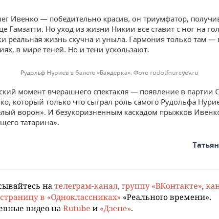
ег Ивенко — победительно красив, он триумфатор, получи
це Гамзатти. Но уход из жизни Никии все ставит с ног на гол
ки реальная жизнь скучна и уныла. Гармония только там — 
иях, в мире теней. Но и тени ускользают.
Рудольф Нуриев в балете «Баядерка». Фото rudolfnureyev.ru
кий момент вчерашнего спектакля — появление в партии 
ко, который только что сыграл роль самого Рудольфа Нури
лый ворон». И безукоризненным каскадом прыжков Ивенк
щего татарина».
Татья
сывайтесь на
телеграм-канал
,
группу «ВКонтакте»
,
кан
страницу в «Одноклассниках»
«Реального времени».
евные видео на
Rutube
и
«Дзене»
.