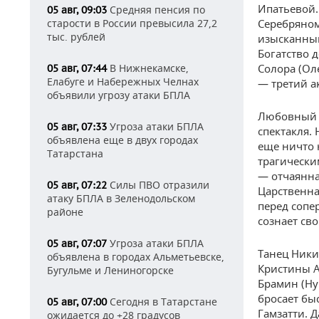
Ипатьевой.
Средняя пенсия по
05 авг, 09:03
старости в России превысила 27,2
Серебряном
тыс. рублей
изысканным
Богатство 
В Нижнекамске,
Солора (Оле
05 авг, 07:44
Елабуге и Набережных Челнах
— третий а
объявили угрозу атаки БПЛА
Любовный т
Угроза атаки БПЛА
05 авг, 07:33
спектакля. 
объявлена еще в двух городах
еще ничто 
Татарстана
трагически
— отчаянна
Силы ПВО отразили
05 авг, 07:22
Царственна
атаку БПЛА в Зеленодольском
перед сопер
районе
сознает сво
Угроза атаки БПЛА
05 авг, 07:07
Танец Ники
объявлена в городах Альметьевске,
Кристины А
Бугульме и Лениногорске
Брамин (Ну
бросает бы
Сегодня в Татарстане
05 авг, 07:00
Гамзатти. 
ожидается до +28 градусов