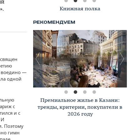
ый
Книжная полка
».
посвящен
летию
ь воедино —
ыла одной
ельную
Премиальное жилье в Казани:
ариж с
тренды, критерии, покупатели в
тился и с
2026 году
 И
и. Поэтому
вно гимн
паде.