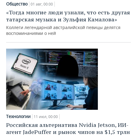
НЕФТЕХИМИЯ
Общество
01 авг, 00:00
РОЗНИЧНАЯ ТОРГОВЛЯ
НОВОСТИ ТЕХНОЛОГИЙ
МЕРОПРИЯТИЯ
«Тогда многие люди узнали, что есть другая
НЕФТЬ
татарская музыка и Зульфия Камалова»
ТРАНСПОРТ
IT
НОВОСТИ МЕРОПРИЯТИЙ
СПОРТ
Коллеги легендарной австралийской певицы делятся
ОПК
воспоминаниями о ней
УСЛУГИ
МЕДИА
ВЫЕЗДНАЯ РЕДАКЦИЯ
НОВОСТИ СПОРТА
ОБЩЕСТВО
ЭНЕРГЕТИКА
ТЕЛЕКОММУНИКАЦИИ
БИЗНЕС-БРАНЧИ
ФУТБОЛ
НОВОСТИ ОБЩЕСТВА
ФОТОГАЛЕРЕЯ
ONLINE-КОНФЕРЕНЦИИ
ХОККЕЙ
ВЛАСТЬ
СЮЖЕТЫ
ОТКРЫТАЯ ЛЕКЦИЯ
БАСКЕТБОЛ
ИНФРАСТРУКТУРА
СПРАВОЧНИК
ВОЛЕЙБОЛ
ИСТОРИЯ
СПИСОК ПЕРСОН
ПОЛНАЯ ВЕРСИЯ
КИБЕРСПОРТ
КУЛЬТУРА
СПИСОК КОМПАНИЙ
Технологии
11 июл, 00:00
ФИГУРНОЕ КАТАНИЕ
МЕДИЦИНА
Российская альтернатива Nvidia Jetson, ИИ-
агент JadePuffer и рынок чипов на $1,5 трлн