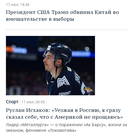
НЕФТЕХИМИЯ
17 июл, 18:46
РОЗНИЧНАЯ ТОРГОВЛЯ
НОВОСТИ ТЕХНОЛОГИЙ
МЕРОПРИЯТИЯ
Президент США Трамп обвинил Китай во
НЕФТЬ
вмешательстве в выборы
ТРАНСПОРТ
IT
НОВОСТИ МЕРОПРИЯТИЙ
СПОРТ
ОПК
УСЛУГИ
МЕДИА
ВЫЕЗДНАЯ РЕДАКЦИЯ
НОВОСТИ СПОРТА
ОБЩЕСТВО
ЭНЕРГЕТИКА
ТЕЛЕКОММУНИКАЦИИ
БИЗНЕС-БРАНЧИ
ФУТБОЛ
НОВОСТИ ОБЩЕСТВА
ФОТОГАЛЕРЕЯ
ONLINE-КОНФЕРЕНЦИИ
ХОККЕЙ
ВЛАСТЬ
СЮЖЕТЫ
ОТКРЫТАЯ ЛЕКЦИЯ
БАСКЕТБОЛ
ИНФРАСТРУКТУРА
СПРАВОЧНИК
ВОЛЕЙБОЛ
ИСТОРИЯ
СПИСОК ПЕРСОН
ПОЛНАЯ ВЕРСИЯ
Спорт
11 июл, 00:00
КИБЕРСПОРТ
КУЛЬТУРА
СПИСОК КОМПАНИЙ
Руслан Исхаков: «Уезжая в Россию, я сразу
сказал себе, что с Америкой не прощаюсь»
ФИГУРНОЕ КАТАНИЕ
МЕДИЦИНА
Лидер «Металлурга» — о поражении «Ак Барсу», жизни за
океаном, феномене «Локомотива»