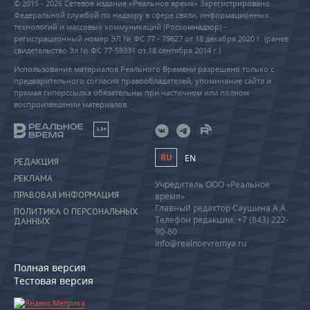
© 2015 - 2026 Сетевое издание «Реальное время» Зарегистрировано
Федеральной службой по надзору в сфере связи, информационных
технологий и массовых коммуникаций (Роскомнадзор) –
регистрационный номер ЭЛ № ФС 77 - 79627 от 18 декабря 2020 г. (ранее
свидетельство Эл № ФС 77-59331 от 18 сентября 2014 г.)
Использование материалов Реального Времени разрешено только с
предварительного согласия правообладателей, упоминание сайта и
прямая гиперссылка обязательны при частичном или полном
воспроизведении материалов.
18+
RU
EN
РЕДАКЦИЯ
РЕКЛАМА
Учредитель ООО «Реальное
ПРАВОВАЯ ИНФОРМАЦИЯ
время»
Главный редактор Саушина А.А.
ПОЛИТИКА О ПЕРСОНАЛЬНЫХ
Телефон редакции: +7 (843) 222-
ДАННЫХ
90-80
info@realnoevremya.ru
Полная версия
Тестовая версия