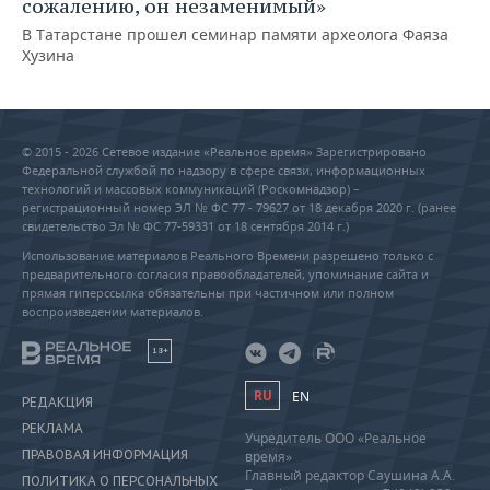
сожалению, он незаменимый»
В Татарстане прошел семинар памяти археолога Фаяза
Хузина
© 2015 - 2026 Сетевое издание «Реальное время» Зарегистрировано
Федеральной службой по надзору в сфере связи, информационных
технологий и массовых коммуникаций (Роскомнадзор) –
регистрационный номер ЭЛ № ФС 77 - 79627 от 18 декабря 2020 г. (ранее
свидетельство Эл № ФС 77-59331 от 18 сентября 2014 г.)
Использование материалов Реального Времени разрешено только с
предварительного согласия правообладателей, упоминание сайта и
прямая гиперссылка обязательны при частичном или полном
воспроизведении материалов.
18+
RU
EN
РЕДАКЦИЯ
РЕКЛАМА
Учредитель ООО «Реальное
ПРАВОВАЯ ИНФОРМАЦИЯ
время»
Главный редактор Саушина А.А.
ПОЛИТИКА О ПЕРСОНАЛЬНЫХ