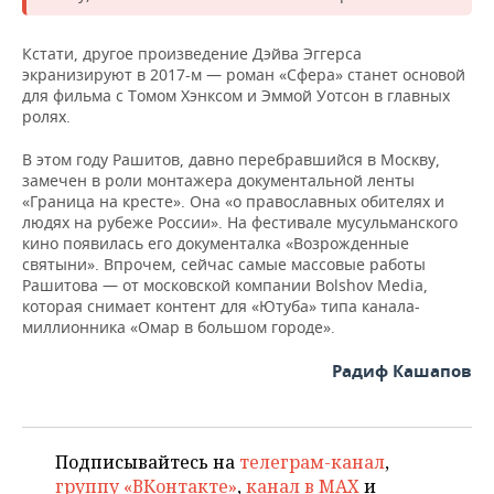
Кстати, другое произведение Дэйва Эггерса
экранизируют в 2017-м — роман «Сфера» станет основой
для фильма с Томом Хэнксом и Эммой Уотсон в главных
ролях.
В этом году Рашитов, давно перебравшийся в Москву,
замечен в роли монтажера документальной ленты
«Граница на кресте». Она «о православных обителях и
людях на рубеже России». На фестивале мусульманского
кино появилась его документалка «Возрожденные
святыни». Впрочем, сейчас самые массовые работы
Рашитова — от московской компании Bolshov Media,
которая снимает контент для «Ютуба» типа канала-
миллионника «Омар в большом городе».
Радиф Кашапов
Подписывайтесь на
телеграм-канал
,
группу «ВКонтакте»
,
канал в MAX
и