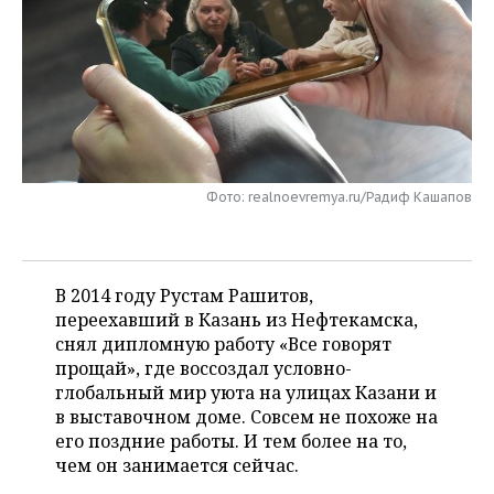
НЕФТЕХИМИЯ
РОЗНИЧНАЯ ТОРГОВЛЯ
НОВОСТИ ТЕХНОЛОГИЙ
МЕРОПРИЯТИЯ
НЕФТЬ
ТРАНСПОРТ
IT
НОВОСТИ МЕРОПРИЯТИЙ
СПОРТ
ОПК
УСЛУГИ
МЕДИА
ВЫЕЗДНАЯ РЕДАКЦИЯ
НОВОСТИ СПОРТА
ОБЩЕСТВО
ЭНЕРГЕТИКА
ТЕЛЕКОММУНИКАЦИИ
БИЗНЕС-БРАНЧИ
ФУТБОЛ
НОВОСТИ ОБЩЕСТВА
ФОТОГАЛЕРЕЯ
Фото: realnoevremya.ru/Радиф Кашапов
ONLINE-КОНФЕРЕНЦИИ
ХОККЕЙ
ВЛАСТЬ
СЮЖЕТЫ
ОТКРЫТАЯ ЛЕКЦИЯ
БАСКЕТБОЛ
ИНФРАСТРУКТУРА
В 2014 году Рустам Рашитов,
СПРАВОЧНИК
переехавший в Казань из Нефтекамска,
снял дипломную работу «Все говорят
ВОЛЕЙБОЛ
ИСТОРИЯ
СПИСОК ПЕРСОН
ПОЛНАЯ ВЕРСИЯ
прощай», где воссоздал условно-
глобальный мир уюта на улицах Казани и
КИБЕРСПОРТ
КУЛЬТУРА
СПИСОК КОМПАНИЙ
в выставочном доме. Совсем не похоже на
его поздние работы. И тем более на то,
ФИГУРНОЕ КАТАНИЕ
МЕДИЦИНА
чем он занимается сейчас.