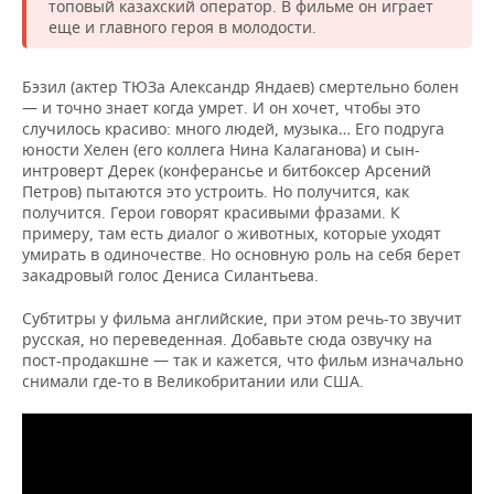
топовый казахский оператор. В фильме он играет
еще и главного героя в молодости.
Бэзил (актер ТЮЗа Александр Яндаев) смертельно болен
— и точно знает когда умрет. И он хочет, чтобы это
случилось красиво: много людей, музыка… Его подруга
юности Хелен (его коллега Нина Калаганова) и сын-
интроверт Дерек (конферансье и битбоксер Арсений
Петров) пытаются это устроить. Но получится, как
получится. Герои говорят красивыми фразами. К
примеру, там есть диалог о животных, которые уходят
умирать в одиночестве. Но основную роль на себя берет
закадровый голос Дениса Силантьева.
Субтитры у фильма английские, при этом речь-то звучит
русская, но переведенная. Добавьте сюда озвучку на
пост-продакшне — так и кажется, что фильм изначально
снимали где-то в Великобритании или США.