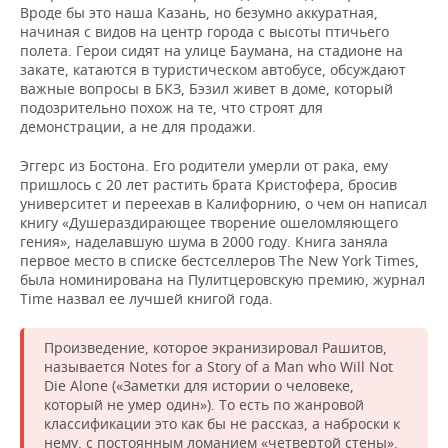
Вроде бы это наша Казань, но безумно аккуратная,
начиная с видов на центр города с высоты птичьего
полета. Герои сидят на улице Баумана, на стадионе на
закате, катаются в туристическом автобусе, обсуждают
важные вопросы в БКЗ, Бэзил живет в доме, который
подозрительно похож на те, что строят для
демонстрации, а не для продажи.
Эггерс из Бостона. Его родители умерли от рака, ему
пришлось с 20 лет растить брата Кристофера, бросив
университет и переехав в Калифорнию, о чем он написал
книгу «Душераздирающее творение ошеломляющего
гения», наделавшую шума в 2000 году. Книга заняла
первое место в списке бестселлеров The New York Times,
была номинирована на Пулитцеровскую премию, журнал
Time назвал ее лучшей книгой года.
Произведение, которое экранизировал Рашитов,
называется Notes for a Story of a Man who Will Not
Die Alone («Заметки для истории о человеке,
который не умер один»). То есть по жанровой
классификации это как бы не рассказ, а наброски к
нему, с постоянным ломанием «четвертой стены».