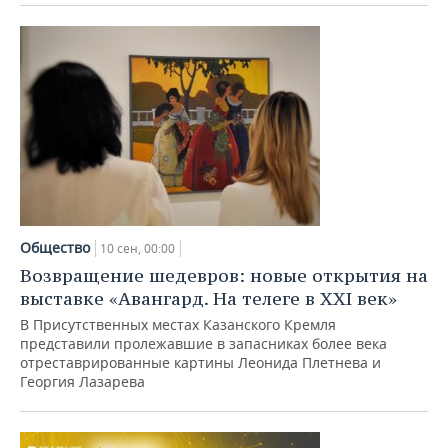
ВОДНЫЕ ВИДЫ СПОРТА
ОБРАЗОВАНИЕ
ХОККЕЙ С МЯЧОМ
ПРОИСШЕСТВИЯ
Общество
10 сен, 00:00
Возвращение шедевров: новые открытия на
выставке «Авангард. На телеге в XXI век»
В Присутственных местах Казанского Кремля
представили пролежавшие в запасниках более века
отреставрированные картины Леонида Плетнева и
Георгия Лазарева