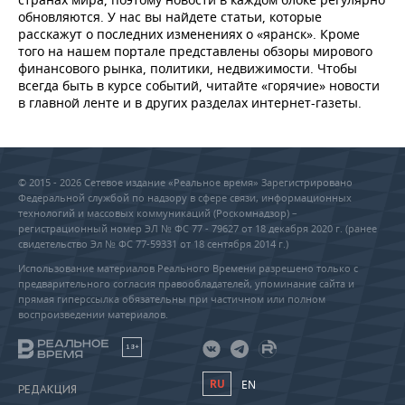
обновляются. У нас вы найдете статьи, которые
расскажут о последних изменениях о «яранск». Кроме
того на нашем портале представлены обзоры мирового
финансового рынка, политики, недвижимости. Чтобы
всегда быть в курсе событий, читайте «горячие» новости
в главной ленте и в других разделах интернет-газеты.
© 2015 - 2026 Сетевое издание «Реальное время» Зарегистрировано
Федеральной службой по надзору в сфере связи, информационных
технологий и массовых коммуникаций (Роскомнадзор) –
регистрационный номер ЭЛ № ФС 77 - 79627 от 18 декабря 2020 г. (ранее
свидетельство Эл № ФС 77-59331 от 18 сентября 2014 г.)
Использование материалов Реального Времени разрешено только с
предварительного согласия правообладателей, упоминание сайта и
прямая гиперссылка обязательны при частичном или полном
воспроизведении материалов.
18+
RU
EN
РЕДАКЦИЯ