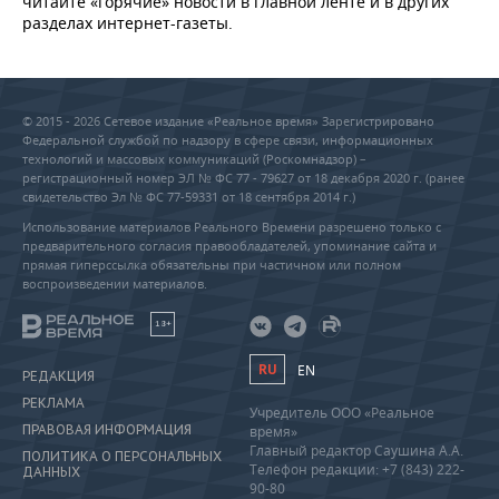
читайте «горячие» новости в главной ленте и в других
разделах интернет-газеты.
© 2015 - 2026 Сетевое издание «Реальное время» Зарегистрировано
Федеральной службой по надзору в сфере связи, информационных
технологий и массовых коммуникаций (Роскомнадзор) –
регистрационный номер ЭЛ № ФС 77 - 79627 от 18 декабря 2020 г. (ранее
свидетельство Эл № ФС 77-59331 от 18 сентября 2014 г.)
Использование материалов Реального Времени разрешено только с
предварительного согласия правообладателей, упоминание сайта и
прямая гиперссылка обязательны при частичном или полном
воспроизведении материалов.
18+
RU
EN
РЕДАКЦИЯ
РЕКЛАМА
Учредитель ООО «Реальное
ПРАВОВАЯ ИНФОРМАЦИЯ
время»
Главный редактор Саушина А.А.
ПОЛИТИКА О ПЕРСОНАЛЬНЫХ
Телефон редакции: +7 (843) 222-
ДАННЫХ
90-80