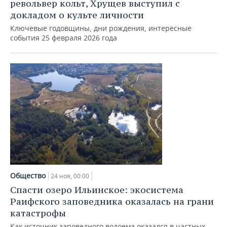
ВОДНЫЕ ВИДЫ СПОРТА
ОБРАЗОВАНИЕ
револьвер кольт, Хрущев выступил с
докладом о культе личности
ХОККЕЙ С МЯЧОМ
ПРОИСШЕСТВИЯ
Ключевые годовщины, дни рождения, интересные
события 25 февраля 2026 года
Общество
24 ноя, 00:00
Спасти озеро Ильинское: экосистема
Раифского заповедника оказалась на грани
катастрофы
Как источник заповедного водоема оказался в частных