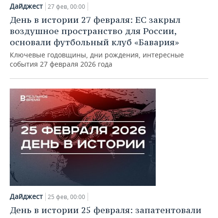
НЕФТЕХИМИЯ
Дайджест
27 фев, 00:00
РОЗНИЧНАЯ ТОРГОВЛЯ
НОВОСТИ ТЕХНОЛОГИЙ
МЕРОПРИЯТИЯ
День в истории 27 февраля: ЕС закрыл
НЕФТЬ
воздушное пространство для России,
ТРАНСПОРТ
IT
НОВОСТИ МЕРОПРИЯТИЙ
СПОРТ
основали футбольный клуб «Бавария»
ОПК
Ключевые годовщины, дни рождения, интересные
УСЛУГИ
МЕДИА
ВЫЕЗДНАЯ РЕДАКЦИЯ
НОВОСТИ СПОРТА
ОБЩЕСТВО
события 27 февраля 2026 года
ЭНЕРГЕТИКА
ТЕЛЕКОММУНИКАЦИИ
БИЗНЕС-БРАНЧИ
ФУТБОЛ
НОВОСТИ ОБЩЕСТВА
ФОТОГАЛЕРЕЯ
ONLINE-КОНФЕРЕНЦИИ
ХОККЕЙ
ВЛАСТЬ
СЮЖЕТЫ
ОТКРЫТАЯ ЛЕКЦИЯ
БАСКЕТБОЛ
ИНФРАСТРУКТУРА
СПРАВОЧНИК
ВОЛЕЙБОЛ
ИСТОРИЯ
СПИСОК ПЕРСОН
ПОЛНАЯ ВЕРСИЯ
КИБЕРСПОРТ
КУЛЬТУРА
СПИСОК КОМПАНИЙ
Дайджест
ФИГУРНОЕ КАТАНИЕ
МЕДИЦИНА
25 фев, 00:00
День в истории 25 февраля: запатентовали