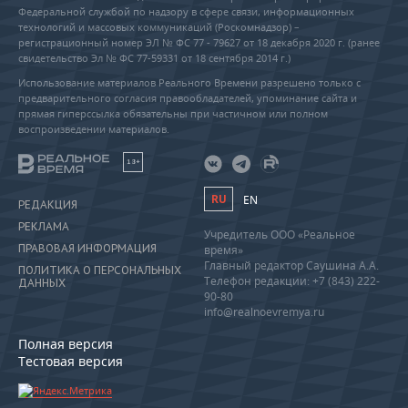
Федеральной службой по надзору в сфере связи, информационных
технологий и массовых коммуникаций (Роскомнадзор) –
регистрационный номер ЭЛ № ФС 77 - 79627 от 18 декабря 2020 г. (ранее
свидетельство Эл № ФС 77-59331 от 18 сентября 2014 г.)
Использование материалов Реального Времени разрешено только с
предварительного согласия правообладателей, упоминание сайта и
прямая гиперссылка обязательны при частичном или полном
воспроизведении материалов.
18+
RU
EN
РЕДАКЦИЯ
РЕКЛАМА
Учредитель ООО «Реальное
ПРАВОВАЯ ИНФОРМАЦИЯ
время»
Главный редактор Саушина А.А.
ПОЛИТИКА О ПЕРСОНАЛЬНЫХ
Телефон редакции: +7 (843) 222-
ДАННЫХ
90-80
info@realnoevremya.ru
Полная версия
Тестовая версия