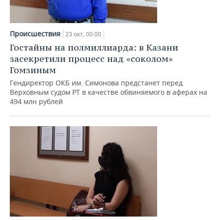
ВОДНЫЕ ВИДЫ СПОРТА
ОБРАЗОВАНИЕ
ХОККЕЙ С МЯЧОМ
ПРОИСШЕСТВИЯ
Происшествия
23 окт, 00:00
Гостайны на полмиллиарда: в Казани
засекретили процесс над «соколом»
Гомзиным
Гендиректор ОКБ им. Симонова предстанет перед
Верховным судом РТ в качестве обвиняемого в аферах на
494 млн рублей