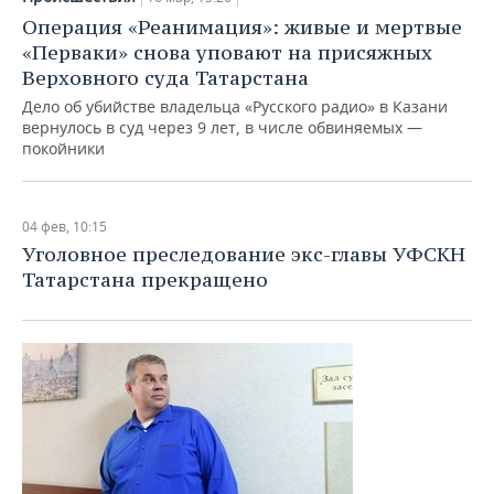
НЕФТЕХИМИЯ
Операция «Реанимация»: живые и мертвые
РОЗНИЧНАЯ ТОРГОВЛЯ
НОВОСТИ ТЕХНОЛОГИЙ
МЕРОПРИЯТИЯ
«Перваки» снова уповают на присяжных
НЕФТЬ
Верховного суда Татарстана
ТРАНСПОРТ
IT
НОВОСТИ МЕРОПРИЯТИЙ
СПОРТ
Дело об убийстве владельца «Русского радио» в Казани
ОПК
вернулось в суд через 9 лет, в числе обвиняемых —
УСЛУГИ
МЕДИА
ВЫЕЗДНАЯ РЕДАКЦИЯ
НОВОСТИ СПОРТА
ОБЩЕСТВО
покойники
ЭНЕРГЕТИКА
ТЕЛЕКОММУНИКАЦИИ
БИЗНЕС-БРАНЧИ
ФУТБОЛ
НОВОСТИ ОБЩЕСТВА
ФОТОГАЛЕРЕЯ
04 фев, 10:15
ONLINE-КОНФЕРЕНЦИИ
ХОККЕЙ
ВЛАСТЬ
СЮЖЕТЫ
Уголовное преследование экс-главы УФСКН
Татарстана прекращено
ОТКРЫТАЯ ЛЕКЦИЯ
БАСКЕТБОЛ
ИНФРАСТРУКТУРА
СПРАВОЧНИК
ВОЛЕЙБОЛ
ИСТОРИЯ
СПИСОК ПЕРСОН
ПОЛНАЯ ВЕРСИЯ
КИБЕРСПОРТ
КУЛЬТУРА
СПИСОК КОМПАНИЙ
ФИГУРНОЕ КАТАНИЕ
МЕДИЦИНА