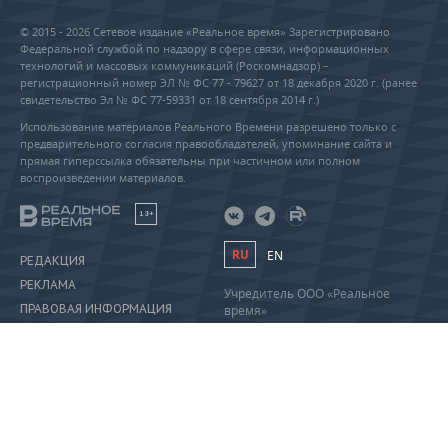
© 2015 - 2026 Сетевое издание «Реальное время» Зарегистрировано
Федеральной службой по надзору в сфере связи, информационных
технологий и массовых коммуникаций (Роскомнадзор) –
регистрационный номер ЭЛ № ФС 77 - 79627 от 18 декабря 2020 г. (ранее
свидетельство Эл № ФС 77-59331 от 18 сентября 2014 г.)
Использование материалов Реального Времени разрешено только с
предварительного согласия правообладателей, упоминание сайта и
прямая гиперссылка обязательны при частичном или полном
воспроизведении материалов.
18+
RU
EN
РЕДАКЦИЯ
РЕКЛАМА
Учредитель ООО «Реальное
ПРАВОВАЯ ИНФОРМАЦИЯ
время»
Главный редактор Саушина А.А.
ПОЛИТИКА О ПЕРСОНАЛЬНЫХ
Телефон редакции: +7 (843) 222-
ДАННЫХ
90-80
info@realnoevremya.ru
Полная версия
Тестовая версия