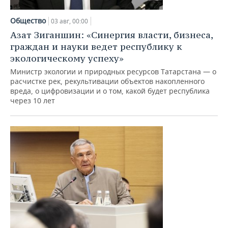
НЕФТЕХИМИЯ
РОЗНИЧНАЯ ТОРГОВЛЯ
НОВОСТИ ТЕХНОЛОГИЙ
МЕРОПРИЯТИЯ
Общество
03 авг, 00:00
НЕФТЬ
Азат Зиганшин: «Синергия власти, бизнеса,
ТРАНСПОРТ
IT
НОВОСТИ МЕРОПРИЯТИЙ
СПОРТ
граждан и науки ведет республику к
ОПК
экологическому успеху»
УСЛУГИ
МЕДИА
ВЫЕЗДНАЯ РЕДАКЦИЯ
НОВОСТИ СПОРТА
ОБЩЕСТВО
Министр экологии и природных ресурсов Татарстана — о
ЭНЕРГЕТИКА
расчистке рек, рекультивации объектов накопленного
ТЕЛЕКОММУНИКАЦИИ
БИЗНЕС-БРАНЧИ
ФУТБОЛ
НОВОСТИ ОБЩЕСТВА
ФОТОГАЛЕРЕЯ
вреда, о цифровизации и о том, какой будет республика
через 10 лет
ONLINE-КОНФЕРЕНЦИИ
ХОККЕЙ
ВЛАСТЬ
СЮЖЕТЫ
ОТКРЫТАЯ ЛЕКЦИЯ
БАСКЕТБОЛ
ИНФРАСТРУКТУРА
СПРАВОЧНИК
ВОЛЕЙБОЛ
ИСТОРИЯ
СПИСОК ПЕРСОН
ПОЛНАЯ ВЕРСИЯ
КИБЕРСПОРТ
КУЛЬТУРА
СПИСОК КОМПАНИЙ
ФИГУРНОЕ КАТАНИЕ
МЕДИЦИНА