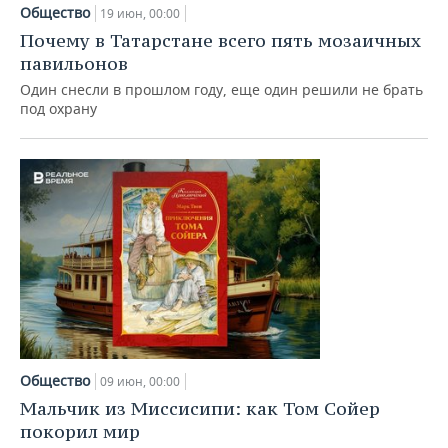
НЕФТЕХИМИЯ
Общество
19 июн, 00:00
РОЗНИЧНАЯ ТОРГОВЛЯ
НОВОСТИ ТЕХНОЛОГИЙ
МЕРОПРИЯТИЯ
Почему в Татарстане всего пять мозаичных
НЕФТЬ
павильонов
ТРАНСПОРТ
IT
НОВОСТИ МЕРОПРИЯТИЙ
СПОРТ
Один снесли в прошлом году, еще один решили не брать
ОПК
под охрану
УСЛУГИ
МЕДИА
ВЫЕЗДНАЯ РЕДАКЦИЯ
НОВОСТИ СПОРТА
ОБЩЕСТВО
ЭНЕРГЕТИКА
ТЕЛЕКОММУНИКАЦИИ
БИЗНЕС-БРАНЧИ
ФУТБОЛ
НОВОСТИ ОБЩЕСТВА
ФОТОГАЛЕРЕЯ
ONLINE-КОНФЕРЕНЦИИ
ХОККЕЙ
ВЛАСТЬ
СЮЖЕТЫ
ОТКРЫТАЯ ЛЕКЦИЯ
БАСКЕТБОЛ
ИНФРАСТРУКТУРА
СПРАВОЧНИК
ВОЛЕЙБОЛ
ИСТОРИЯ
СПИСОК ПЕРСОН
ПОЛНАЯ ВЕРСИЯ
КИБЕРСПОРТ
КУЛЬТУРА
СПИСОК КОМПАНИЙ
Общество
09 июн, 00:00
ФИГУРНОЕ КАТАНИЕ
МЕДИЦИНА
Мальчик из Миссисипи: как Том Сойер
покорил мир