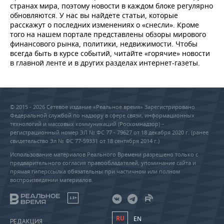
странах мира, поэтому новости в каждом блоке регулярно
обновляются. У нас вы найдете статьи, которые
расскажут о последних изменениях о «снесли». Кроме
того на нашем портале представлены обзоры мирового
финансового рынка, политики, недвижимости. Чтобы
всегда быть в курсе событий, читайте «горячие» новости
в главной ленте и в других разделах интернет-газеты.
© 2015 - 2026 Сетевое издание «Реальное время» Зарегистрировано
Федеральной службой по надзору в сфере связи, информационных
технологий и массовых коммуникаций (Роскомнадзор) –
регистрационный номер ЭЛ № ФС 77 - 79627 от 18 декабря 2020 г. (ранее
свидетельство Эл № ФС 77-59331 от 18 сентября 2014 г.)
Использование материалов Реального Времени разрешено только с
предварительного согласия правообладателей, упоминание сайта и
прямая гиперссылка обязательны при частичном или полном
воспроизведении материалов.
18+
RU
EN
РЕДАКЦИЯ