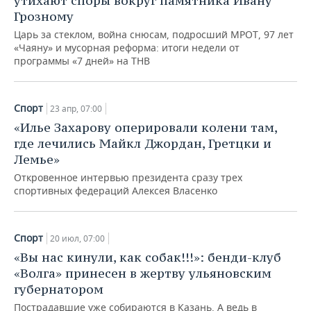
утихают споры вокруг памятника Ивану
Грозному
Царь за стеклом, война снюсам, подросший МРОТ, 97 лет
«Чаяну» и мусорная реформа: итоги недели от
программы «7 дней» на ТНВ
Спорт
23 апр, 07:00
«Илье Захарову оперировали колени там,
где лечились Майкл Джордан, Гретцки и
Лемье»
Откровенное интервью президента сразу трех
спортивных федераций Алексея Власенко
Спорт
20 июл, 07:00
«Вы нас кинули, как собак!!!»: бенди-клуб
«Волга» принесен в жертву ульяновским
губернатором
Пострадавшие уже собираются в Казань. А ведь в