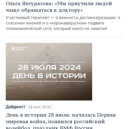
ВОДНЫЕ ВИДЫ СПОРТА
ОБРАЗОВАНИЕ
Ольга Янгуразова: «Мы приучили людей
чаще обращаться к доктору»
ХОККЕЙ С МЯЧОМ
ПРОИСШЕСТВИЯ
Участковый терапевт — о важности диспансеризации, о
спасении жизней и о «коронавирусном» подвиге
поликлинической сети, который никто не заметил
Дайджест
28 июл, 00:00
День в истории 28 июля: началась Первая
мировая война, появился российский
волейбол, праздник ВМФ России