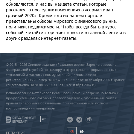
обновляются. У нас вы найдете статьи, которые
расскажут о последних изменениях о «сериал иван
грозный 2020». Кроме того на нашем портале
представлены обзоры мирового финансового рынка,
политики, недвижимости. Чтобы всегда быть в курсе
событий, читайте «горячие» новости в главной ленте и в
других разделах интернет-газеты.
© 2015 - 2026 Сетевое издание «Реальное время» Зарегистрировано
Федеральной службой по надзору в сфере связи, информационных
технологий и массовых коммуникаций (Роскомнадзор) –
регистрационный номер ЭЛ № ФС 77 - 79627 от 18 декабря 2020 г. (ранее
свидетельство Эл № ФС 77-59331 от 18 сентября 2014 г.)
Использование материалов Реального Времени разрешено только с
предварительного согласия правообладателей, упоминание сайта и
прямая гиперссылка обязательны при частичном или полном
воспроизведении материалов.
18+
RU
EN
РЕДАКЦИЯ