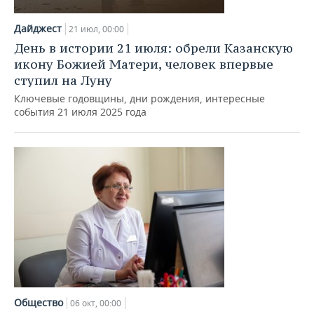
НЕФТЕХИМИЯ
РОЗНИЧНАЯ ТОРГОВЛЯ
НОВОСТИ ТЕХНОЛОГИЙ
МЕРОПРИЯТИЯ
Дайджест
21 июл, 00:00
НЕФТЬ
День в истории 21 июля: обрели Казанскую
ТРАНСПОРТ
IT
НОВОСТИ МЕРОПРИЯТИЙ
СПОРТ
икону Божией Матери, человек впервые
ОПК
ступил на Луну
УСЛУГИ
МЕДИА
ВЫЕЗДНАЯ РЕДАКЦИЯ
НОВОСТИ СПОРТА
ОБЩЕСТВО
Ключевые годовщины, дни рождения, интересные
ЭНЕРГЕТИКА
события 21 июля 2025 года
ТЕЛЕКОММУНИКАЦИИ
БИЗНЕС-БРАНЧИ
ФУТБОЛ
НОВОСТИ ОБЩЕСТВА
ФОТОГАЛЕРЕЯ
ONLINE-КОНФЕРЕНЦИИ
ХОККЕЙ
ВЛАСТЬ
СЮЖЕТЫ
ОТКРЫТАЯ ЛЕКЦИЯ
БАСКЕТБОЛ
ИНФРАСТРУКТУРА
СПРАВОЧНИК
ВОЛЕЙБОЛ
ИСТОРИЯ
СПИСОК ПЕРСОН
ПОЛНАЯ ВЕРСИЯ
КИБЕРСПОРТ
КУЛЬТУРА
СПИСОК КОМПАНИЙ
ФИГУРНОЕ КАТАНИЕ
МЕДИЦИНА
Общество
06 окт, 00:00