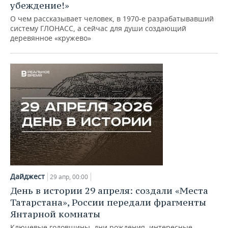
ВОДНЫЕ ВИДЫ СПОРТА
ОБРАЗОВАНИЕ
убеждение!»
О чем рассказывает человек, в 1970-е разрабатывавший
ХОККЕЙ С МЯЧОМ
ПРОИСШЕСТВИЯ
систему ГЛОНАСС, а сейчас для души создающий
деревянное «кружево»
Дайджест
29 апр, 00:00
День в истории 29 апреля: создали «Места
Татарстана», России передали фрагменты
Янтарной комнаты
Ключевые годовщины, дни рождения, интересные