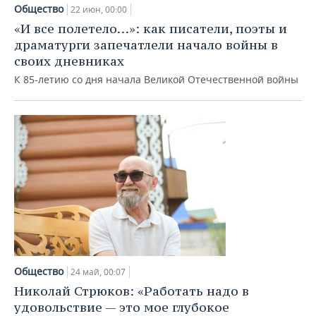
НЕФТЕХИМИЯ
Общество
22 июн, 00:00
РОЗНИЧНАЯ ТОРГОВЛЯ
НОВОСТИ ТЕХНОЛОГИЙ
МЕРОПРИЯТИЯ
«И все полетело…»: как писатели, поэты и
НЕФТЬ
драматурги запечатлели начало войны в
ТРАНСПОРТ
IT
НОВОСТИ МЕРОПРИЯТИЙ
СПОРТ
своих дневниках
ОПК
К 85-летию со дня начала Великой Отечественной войны
УСЛУГИ
МЕДИА
ВЫЕЗДНАЯ РЕДАКЦИЯ
НОВОСТИ СПОРТА
ОБЩЕСТВО
ЭНЕРГЕТИКА
ТЕЛЕКОММУНИКАЦИИ
БИЗНЕС-БРАНЧИ
ФУТБОЛ
НОВОСТИ ОБЩЕСТВА
ФОТОГАЛЕРЕЯ
ONLINE-КОНФЕРЕНЦИИ
ХОККЕЙ
ВЛАСТЬ
СЮЖЕТЫ
ОТКРЫТАЯ ЛЕКЦИЯ
БАСКЕТБОЛ
ИНФРАСТРУКТУРА
СПРАВОЧНИК
ВОЛЕЙБОЛ
ИСТОРИЯ
СПИСОК ПЕРСОН
ПОЛНАЯ ВЕРСИЯ
КИБЕРСПОРТ
КУЛЬТУРА
СПИСОК КОМПАНИЙ
Общество
24 май, 00:07
ФИГУРНОЕ КАТАНИЕ
МЕДИЦИНА
Николай Стрюков: «Работать надо в
удовольствие — это мое глубокое