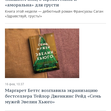
«аморальна» для грусти
Книга этой недели — дебютный роман Франсуазы Саган
«Здравствуй, грусть!»
16 фев, 10:37
Маргарет Беттс возглавила экранизацию
бестселлера Тейлор Дженкинс Рейд «Семь
мужей Эвелин Хьюго»