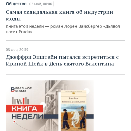
НЕФТЕХИМИЯ
Общество
03 май, 00:06
РОЗНИЧНАЯ ТОРГОВЛЯ
НОВОСТИ ТЕХНОЛОГИЙ
МЕРОПРИЯТИЯ
Самая скандальная книга об индустрии
НЕФТЬ
моды
ТРАНСПОРТ
IT
НОВОСТИ МЕРОПРИЯТИЙ
СПОРТ
Книга этой недели — роман Лорен Вайсбергер «Дьявол
ОПК
носит Prada»
УСЛУГИ
МЕДИА
ВЫЕЗДНАЯ РЕДАКЦИЯ
НОВОСТИ СПОРТА
ОБЩЕСТВО
ЭНЕРГЕТИКА
03 фев, 20:59
ТЕЛЕКОММУНИКАЦИИ
БИЗНЕС-БРАНЧИ
ФУТБОЛ
НОВОСТИ ОБЩЕСТВА
ФОТОГАЛЕРЕЯ
Джеффри Эпштейн пытался встретиться с
Ириной Шейк в День святого Валентина
ONLINE-КОНФЕРЕНЦИИ
ХОККЕЙ
ВЛАСТЬ
СЮЖЕТЫ
ОТКРЫТАЯ ЛЕКЦИЯ
БАСКЕТБОЛ
ИНФРАСТРУКТУРА
СПРАВОЧНИК
ВОЛЕЙБОЛ
ИСТОРИЯ
СПИСОК ПЕРСОН
ПОЛНАЯ ВЕРСИЯ
КИБЕРСПОРТ
КУЛЬТУРА
СПИСОК КОМПАНИЙ
ФИГУРНОЕ КАТАНИЕ
МЕДИЦИНА