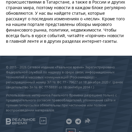
происшествиями в Татарстане, а также в России и других
странах мира, поэтому новости в каждом блоке регулярно
обновляются. У нас вы найдете статьи, которые
расскажут о последних изменениях о «лесли». Кроме того
на нашем портале представлены обзоры мирового
финансового рынка, политики, недвижимости. Чтобы
всегда быть в курсе событий, читайте «горячие» новости
в главной ленте и в других разделах интернет-газеты.
© 2015 - 2026 Сетевое издание «Реальное время» Зарегистрировано
Федеральной службой по надзору в сфере связи, информационных
технологий и массовых коммуникаций (Роскомнадзор) –
регистрационный номер ЭЛ № ФС 77 - 79627 от 18 декабря 2020 г. (ранее
свидетельство Эл № ФС 77-59331 от 18 сентября 2014 г.)
Использование материалов Реального Времени разрешено только с
предварительного согласия правообладателей, упоминание сайта и
прямая гиперссылка обязательны при частичном или полном
воспроизведении материалов.
18+