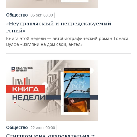
ВОДНЫЕ ВИДЫ СПОРТА
ОБРАЗОВАНИЕ
Общество
ХОККЕЙ С МЯЧОМ
ПРОИСШЕСТВИЯ
05 окт, 00:00
«Неуправляемый и непредсказуемый
гений»
Книга этой недели — автобиографический роман Томаса
Вулфа «Взгляни на дом свой, ангел»
Общество
22 июн, 00:00
Слишком юна, очаровательна и