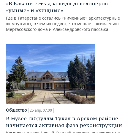
ВОДНЫЕ ВИДЫ СПОРТА
ОБРАЗОВАНИЕ
«В Казани есть два вида девелоперов —
«умные» и «хищные»
ХОККЕЙ С МЯЧОМ
ПРОИСШЕСТВИЯ
Где в Татарстане остались «ничейные» архитектурные
жемчужины, в чем их подвох, что мешает оживлению
Мергасовского дома и Александровского пассажа
Общество
25 апр, 07:00
В музее Габдуллы Тукая в Арском районе
начинается активная фаза реконструкции
Комплекс в селе Новый Кырлай полностью закроют на