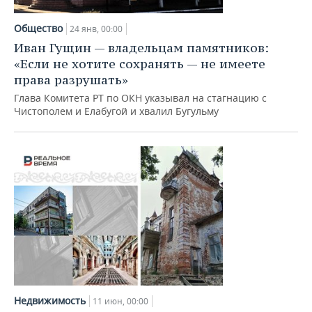
НЕФТЕХИМИЯ
РОЗНИЧНАЯ ТОРГОВЛЯ
НОВОСТИ ТЕХНОЛОГИЙ
МЕРОПРИЯТИЯ
Общество
24 янв, 00:00
НЕФТЬ
Иван Гущин — владельцам памятников:
ТРАНСПОРТ
IT
НОВОСТИ МЕРОПРИЯТИЙ
СПОРТ
«Если не хотите сохранять — не имеете
ОПК
права разрушать»
УСЛУГИ
МЕДИА
ВЫЕЗДНАЯ РЕДАКЦИЯ
НОВОСТИ СПОРТА
ОБЩЕСТВО
Глава Комитета РТ по ОКН указывал на стагнацию с
ЭНЕРГЕТИКА
Чистополем и Елабугой и хвалил Бугульму
ТЕЛЕКОММУНИКАЦИИ
БИЗНЕС-БРАНЧИ
ФУТБОЛ
НОВОСТИ ОБЩЕСТВА
ФОТОГАЛЕРЕЯ
ONLINE-КОНФЕРЕНЦИИ
ХОККЕЙ
ВЛАСТЬ
СЮЖЕТЫ
ОТКРЫТАЯ ЛЕКЦИЯ
БАСКЕТБОЛ
ИНФРАСТРУКТУРА
СПРАВОЧНИК
ВОЛЕЙБОЛ
ИСТОРИЯ
СПИСОК ПЕРСОН
ПОЛНАЯ ВЕРСИЯ
КИБЕРСПОРТ
КУЛЬТУРА
СПИСОК КОМПАНИЙ
ФИГУРНОЕ КАТАНИЕ
МЕДИЦИНА
Недвижимость
11 июн, 00:00