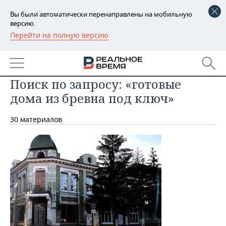
Вы были автоматически перенаправлены на мобильную
версию.
Перейти на полную версию
РЕГИОНЫ
БАШКОРТОСТАН
НОВОСТИ
Поиск по запросу: «готовые
ТАТАРСТАН
АНАЛИТИКА
дома из бревна под ключ»
УДМУРТИЯ
НОВОСТИ АНАЛИТИКИ
ЭКОНОМИКА
30 материалов
ДЕКЛАРАЦИИ О ДОХОДАХ
НОВОСТИ ЭКОНОМИКИ
ПРОМЫШЛЕННОСТЬ
КОРОЛИ ГОСЗАКАЗА ПФО
ФИНАНСЫ
НОВОСТИ
НЕДВИЖИМОСТЬ
ПРОМЫШЛЕННОСТИ
ВУЗЫ ТАТАРСТАНА
БАНКИ
НОВОСТИ НЕДВИЖИМОСТИ
АВТО
АГРОПРОМ
КОМУ ПРИНАДЛЕЖАТ
БЮДЖЕТ
НОВОСТИ АВТО
БИЗНЕС
ТОРГОВЫЕ ЦЕНТРЫ
МАШИНОСТРОЕНИЕ
ТАТАРСТАНА
ИНВЕСТИЦИИ
НОВОСТИ БИЗНЕСА
ТЕХНОЛОГИИ